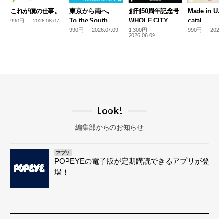
これが僕の仕事。
東京から南へ。
創刊50周年記念号
Made in U
To the South …
WHOLE CITY …
catal …
990円 — 2026.08.07
990円 — 2026.07.09
1,300円 —
990円 — 202
2026.06.09
Look!
編集部からのお知らせ
アプリ
POPEYEの電子版が定期購読できるアプリが登
場！