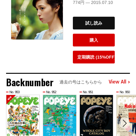
774円 — 2015.07.10
試し読み
購入
定期購読 (15%OFF)
Backnumber
View All
過去の号はこちらから
No. 953
No. 952
No. 951
No. 950