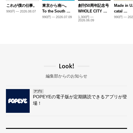
これが僕の仕事。
東京から南へ。
創刊50周年記念号
Made in U
To the South …
WHOLE CITY …
catal …
990円 — 2026.08.07
990円 — 2026.07.09
1,300円 —
990円 — 202
2026.06.09
Look!
編集部からのお知らせ
アプリ
POPEYEの電子版が定期購読できるアプリが登
場！