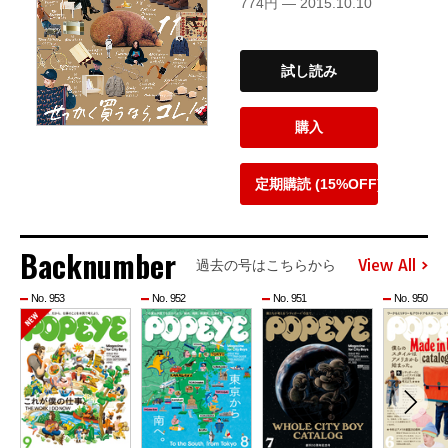
774円 — 2015.10.10
試し読み
購入
定期購読 (15%OFF)
Backnumber
View All
過去の号はこちらから
No. 953
No. 952
No. 951
No. 950