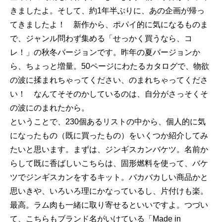
きましたよ。そして、約1年半ぶりに、あの企画が帰っ
てきましたよ！ 新作から、ポパイ的に気になるものま
で、ジャンル問わず集める「せっかく買うなら、コ
レ！」の秋冬バージョンです。昨年の夏バージョンか
ら、ちょっと増量。50ページにわたるカタログで、物欲
の波に揉まれちゃってください、のまれちゃってくださ
い！ なんてそそのかしているのは、自分がさっそくそ
の波にのまれたから。
ということで、230個あるリストの中から、個人的に気
になったもの（既に買ったもの）をいくつか紹介してみ
たいと思います。まずは、ジンギスカンバケツ。名前か
らして既に香ばしいこちらは、固形燃料を使って、バケ
ツでジンギスカンをするキット。バカバカしい商品かと
思いきや、いろいろ理にかなっているし、片付けも楽。
最高。ラム肉も一緒に取り寄せるといいですよ。つづい
て、こちらもブランド名がいけている「Made in