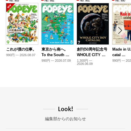
No. 953
No. 952
No. 951
No. 950
これが僕の仕事。
東京から南へ。
創刊50周年記念号
Made in U
To the South …
WHOLE CITY …
catal …
990円 — 2026.08.07
990円 — 2026.07.09
1,300円 —
990円 — 202
2026.06.09
Look!
編集部からのお知らせ