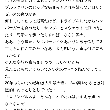
パリの洒落たカフェもロンドンのサヴィルロウも
ブルックリンのヒップな街並みもどれも敵わないロサン
ゼルスの爽やかさ
何もしなくたって最高だけど、ドライブをしながらハン
バーガーを食べたり、サンダルとスウェットで買い物し
たり、海沿いを歩いたりすれば、さらに昇天。
ああ、もう最高。シルバーレイクあたりに家を借りて３
年くらい住んでみたいなあ。犬も飼おう。車は何に乗ろ
うかな？
そんな妄想を膨らませつつ、歩いていたら
見たこともないくらいでかい犬のウ○コを踏んでしまっ
た。
20年ぶりのその感触は人生最大級にLAの爽やかさとは対
照的にねっとりとしていた・・・。
「ロサンゼルスよ、そんなことでおれはおまえを嫌いに
ならないぞ」