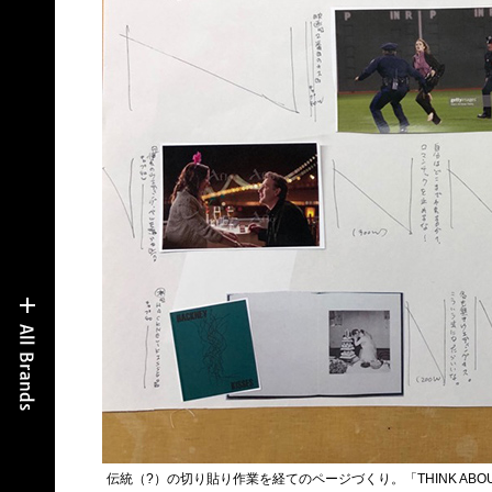
伝統（?）の切り貼り作業を経てのページづくり。「THINK ABO