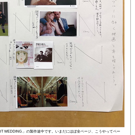
UT WEDDING.」の製作途中です。いまだにほぼ全ページ、こうやってペー