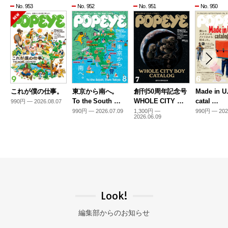
No. 953
No. 952
No. 951
No. 950
これが僕の仕事。
東京から南へ。
創刊50周年記念号
Made in U
To the South …
WHOLE CITY …
catal …
990円 — 2026.08.07
990円 — 2026.07.09
1,300円 —
990円 — 202
2026.06.09
Look!
編集部からのお知らせ