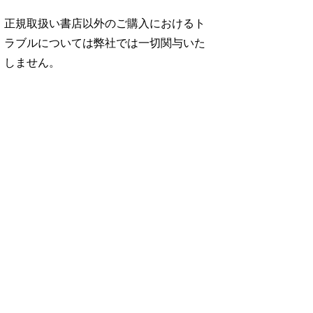
正規取扱い書店以外のご購入におけるト
ラブルについては弊社では一切関与いた
しません。
No. 946
No. 945
No. 944