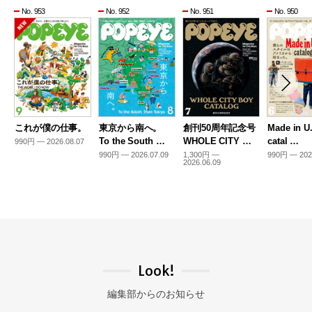
No. 953
No. 952
No. 951
No. 950
これが僕の仕事。
東京から南へ。
創刊50周年記念号
Made in U
To the South …
WHOLE CITY …
catal …
990円 — 2026.08.07
990円 — 2026.07.09
1,300円 —
990円 — 202
2026.06.09
Look!
編集部からのお知らせ