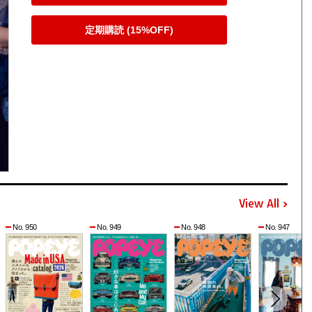
定期購読 (15%OFF)
View All
No. 950
No. 949
No. 948
No. 947