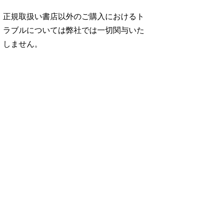
正規取扱い書店以外のご購入におけるト
ラブルについては弊社では一切関与いた
しません。
No. 946
No. 945
No. 944