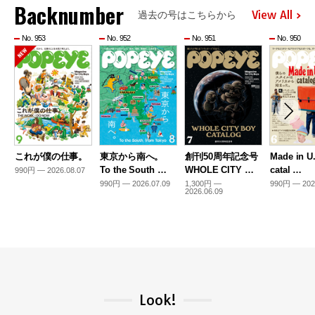
Backnumber
View All
過去の号はこちらから
No. 953
No. 952
No. 951
No. 950
これが僕の仕事。
東京から南へ。
創刊50周年記念号
Made in U
To the South …
WHOLE CITY …
catal …
990円 — 2026.08.07
990円 — 2026.07.09
1,300円 —
990円 — 202
2026.06.09
Look!