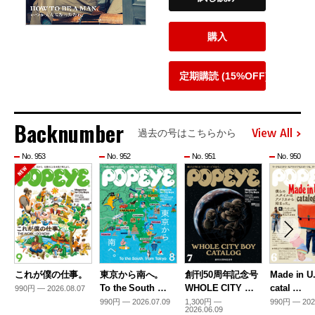
購入
定期購読 (15%OFF)
Backnumber
View All
過去の号はこちらから
No. 953
No. 952
No. 951
No. 950
これが僕の仕事。
東京から南へ。
創刊50周年記念号
Made in U
To the South …
WHOLE CITY …
catal …
990円 — 2026.08.07
990円 — 2026.07.09
1,300円 —
990円 — 202
2026.06.09