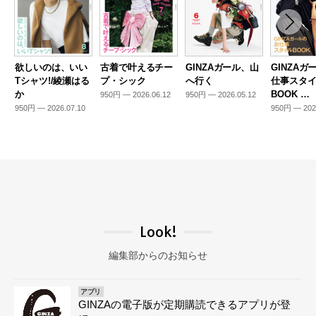
欲しいのは、いい
古着で叶えるチー
GINZAガール、山
GINZAガ
Tシャツ!/綾瀬はる
プ・シック
へ行く
仕事スタ
か
BOOK …
950円 — 2026.06.12
950円 — 2026.05.12
950円 — 2026.07.10
950円 — 202
Look!
編集部からのお知らせ
アプリ
GINZAの電子版が定期購読できるアプリが登