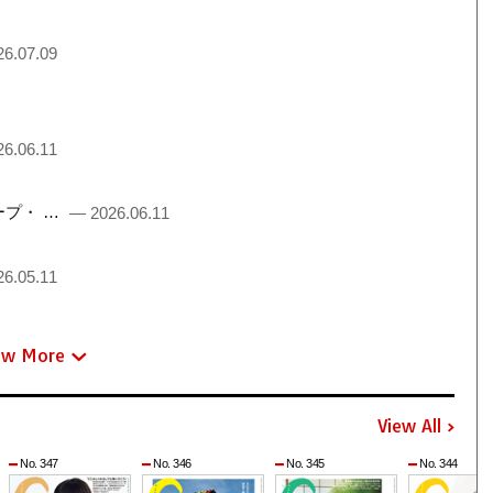
6.07.09
6.06.11
るチープ・ …
— 2026.06.11
6.05.11
ew More
View All
No. 347
No. 346
No. 345
No. 344