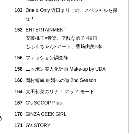
に
103
One & Only 近田まりこの、スペシャルを探
せ！
152
ENTERTAINMENT
安藤桃子×音楽、辛酸なめ子×映画
もふくちゃん×アート、豊﨑由美×本
156
ファッション調査隊
158
ニッポン美人化計画 Make-up by UDA
160
岡村靖幸 結婚への道 2nd Season
164
太田莉菜のリナ！ アラ？ モード
167
G’s SCOOP Plus
170
GINZA GEEK GIRL
乃
171
G’s STORY