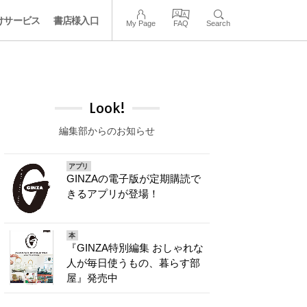
けサービス
書店様入口
My Page
FAQ
Search
Look!
編集部からのお知らせ
アプリ
GINZAの電子版が定期購読で
きるアプリが登場！
本
『GINZA特別編集 おしゃれな
人が毎日使うもの、暮らす部
屋』発売中