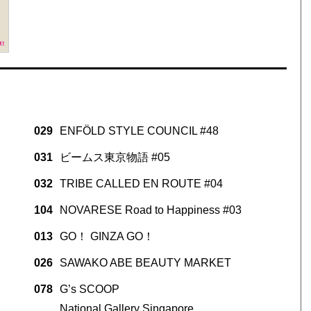
029
ENFÖLD STYLE COUNCIL #48
031
ビームス東京物語 #05
032
TRIBE CALLED EN ROUTE #04
104
NOVARESE Road to Happiness #03
013
GO！ GINZA GO！
026
SAWAKO ABE BEAUTY MARKET
078
G’s SCOOP
National Gallery Singapore