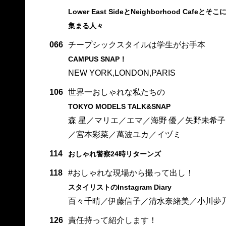
Lower East SideとNeighborhood Cafeとそこ
集まる人々
066
チープシックスタイルは学生がお手本
CAMPUS SNAP！
NEW YORK,LONDON,PARIS
106
世界一おしゃれな私たちの
TOKYO MODELS TALK&SNAP
森 星／マリエ／エマ／海野 優／矢野未希子
／宮本彩菜／萬波ユカ／イヅミ
114
おしゃれ警察24時リターンズ
118
#おしゃれな現場から撮って出し！
スタイリストのInstagram Diary
百々千晴／伊藤信子／清水奈緒美／小川夢
126
責任持って紹介します！