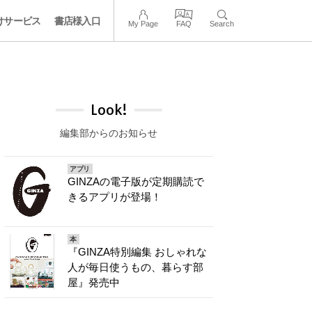
けサービス
書店様入口
My Page
FAQ
Search
Look!
編集部からのお知らせ
アプリ
GINZAの電子版が定期購読で
きるアプリが登場！
本
『GINZA特別編集 おしゃれな
人が毎日使うもの、暮らす部
屋』発売中