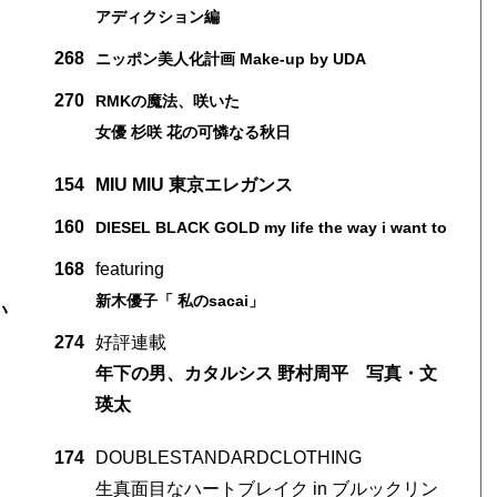
アディクション編
268
ニッポン美人化計画 Make-up by UDA
270
RMKの魔法、咲いた
女優 杉咲 花の可憐なる秋日
154
MIU MIU 東京エレガンス
160
DIESEL BLACK GOLD my life the way i want to
168
featuring
新木優子「 私のsacai」
い
274
好評連載
年下の男、カタルシス 野村周平 写真・文
瑛太
174
DOUBLESTANDARDCLOTHING
生真面目なハートブレイク in ブルックリン