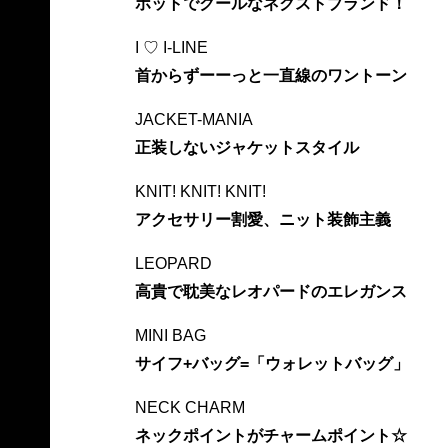
ホットでクールなネクストブランド！
I ♡ I-LINE
首からずーーっと一直線のワントーン
JACKET-MANIA
正装しないジャケットスタイル
KNIT! KNIT! KNIT!
アクセサリー割愛、ニット装飾主義
LEOPARD
高貴で耽美なレオパードのエレガンス
MINI BAG
サイフ+バッグ=「ウォレットバッグ」
NECK CHARM
ネックポイントがチャームポイント☆