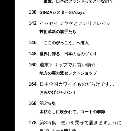
「最近、日本のブランドってどーなの？」
138
GINZAシスターの7days
142
イッセイ ミヤケとアンリアレイジ
技術革新の旗手たち
146
「ここのがっこう」へ潜入
148
世界に誇る、日本のものづくり
160
週末トリップでお買い物☆
地方の実力派セレクトショップ
164
日本全国カワイイものだらけです…
おみやげジャパン！
168
第2特集
木枯らしに吹かれて、コートの季節
178
第3特集 想いを乗せて届きますように…
ラブレターと贈り物