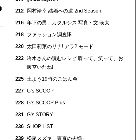
伸
212
岡村靖幸 結婚への道 2nd Season
216
年下の男、カタルシス 写真・文 瑛太
218
ファッション調査隊
220
太田莉菜のリナ! アラ? モード
222
冷水さんの読むレシピ 喋って、笑って、お
腹空いたね!
225
土よう19時のごはん会
227
G’s SCOOP
228
G’s SCOOP Plus
231
G’s STORY
236
SHOP LIST
239
松尾スズキ「東京の夫婦」