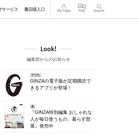
けサービス
書店様入口
My Page
FAQ
Search
Look!
編集部からのお知らせ
アプリ
GINZAの電子版が定期購読で
きるアプリが登場！
本
『GINZA特別編集 おしゃれな
人が毎日使うもの、暮らす部
屋』発売中