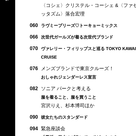
〈コシェ〉クリステル・コーシェ &〈ファ
ッタズム〉落合宏理
060
ラヴミープリーズ♡トーキョーミックス
066
次世代ガールズが着る次世代ブランド
070
ヴァレリー・フィリップスと巡る TOKYO KAWAI
CRUISE
076
メンズブランドで東京クルーズ！
おしゃれジェンダーレス宣言
082
ソニア パークと考える
服を着ること、服を買うこと
宮沢りえ、杉本博司ほか
090
彼女たちのスタンダード
094
緊急座談会