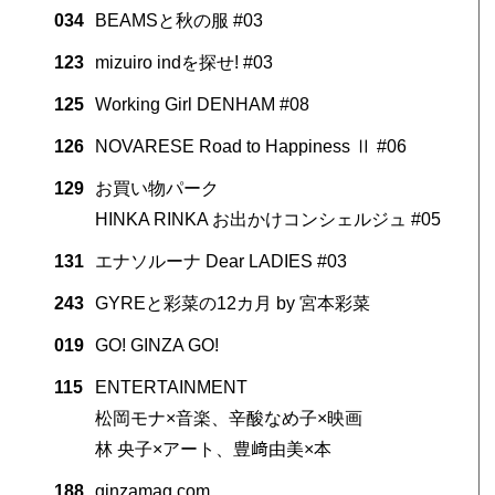
034
BEAMSと秋の服 #03
123
mizuiro indを探せ! #03
125
Working Girl DENHAM #08
126
NOVARESE Road to Happiness Ⅱ #06
129
お買い物パーク
HINKA RINKA お出かけコンシェルジュ #05
131
エナソルーナ Dear LADIES #03
243
GYREと彩菜の12カ月 by 宮本彩菜
019
GO! GINZA GO!
115
ENTERTAINMENT
松岡モナ×音楽、辛酸なめ子×映画
林 央子×アート、豊﨑由美×本
188
ginzamag.com