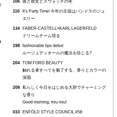
106
彼と彼女とスウォッチの冬
セ
110
It’s Party Time! 今年の主役はパンドラのジュ
エリー
134
FABER-CASTELL×KARL LAGERFELD
ドリームチーム現る
I
198
fashionable lips debut
ルージュディオールの魔法を信じる?
204
TOM FORD BEAUTY
触れる者すべてを魅了する、香りとカラーの
深淵
208
私らしく今日をはじめる大胆でチャーミング
な香り
Good morning, miu miu!
033
ENFÖLD STYLE COUNCIL #58