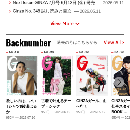
Next Issue GINZA 7月号 6月12日 (金) 発売
— 2026.05.11
Ginza No. 348 試し読みと目次
— 2026.05.11
View More
Backnumber
View All
過去の号はこちらから
No. 350
No. 349
No. 348
No. 347
欲しいのは、いい
古着で叶えるチー
GINZAガール、山
GINZAガ
Tシャツ!/綾瀬はる
プ・シック
へ行く
仕事スタ
か
BOOK …
950円 — 2026.06.12
950円 — 2026.05.12
950円 — 2026.07.10
950円 — 202