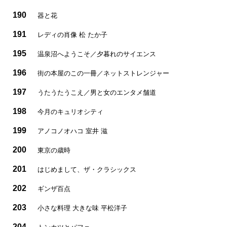
190
器と花
191
レディの肖像 松 たか子
195
温泉沼へようこそ／夕暮れのサイエンス
196
街の本屋のこの一冊／ネットストレンジャー
197
うたうたうこえ／男と女のエンタメ舗道
198
今月のキュリオシティ
199
アノコノオハコ 室井 滋
200
東京の歳時
201
はじめまして、ザ・クラシックス
202
ギンザ百点
203
小さな料理 大きな味 平松洋子
204