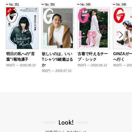
No. 351
No. 350
No. 349
No. 348
明日の私への“言
欲しいのは、いい
古着で叶えるチー
GINZAガ
葉”/菊地凛子
Tシャツ!/綾瀬はる
プ・シック
へ行く
か
950円 — 2026.08.10
950円 — 2026.06.12
950円 — 202
950円 — 2026.07.10
Look!