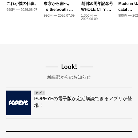
これが僕の仕事。
東京から南へ。
創刊50周年記念号
Made in U
To the South …
WHOLE CITY …
catal …
990円 — 2026.08.07
990円 — 2026.07.09
1,300円 —
990円 — 202
2026.06.09
Look!
編集部からのお知らせ
アプリ
POPEYEの電子版が定期購読できるアプリが登
場！