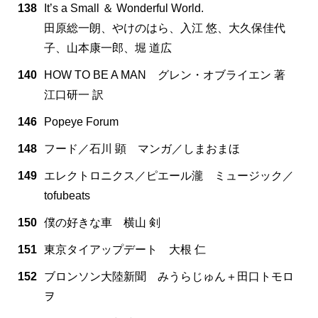
138
It’s a Small ＆ Wonderful World.
田原総一朗、やけのはら、入江 悠、大久保佳代
子、山本康一郎、堀 道広
140
HOW TO BE A MAN グレン・オブライエン 著
江口研一 訳
146
Popeye Forum
148
フード／石川 顕 マンガ／しまおまほ
149
エレクトロニクス／ピエール瀧 ミュージック／
tofubeats
150
僕の好きな車 横山 剣
151
東京タイアップデート 大根 仁
152
ブロンソン大陸新聞 みうらじゅん＋田口トモロ
ヲ