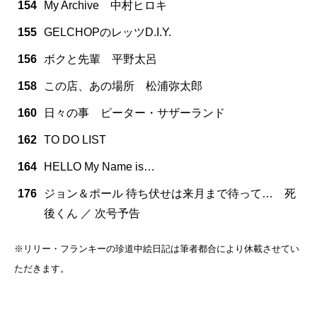
154
My Archive 中村ヒロキ
155
GELCHOPのレッツD.I.Y.
156
ボクと先輩 平野太呂
158
この店、あの場所 松浦弥太郎
160
日々の事 ピーター・サザーランド
162
TO DO LIST
164
HELLO My Name is…
176
ジョン＆ポール 待ち伏せは来月まで待って… 死
後くん ／ 次号予告
※リリー・フランキーの珍道中絵日記は筆者都合により休載させてい
ただきます。