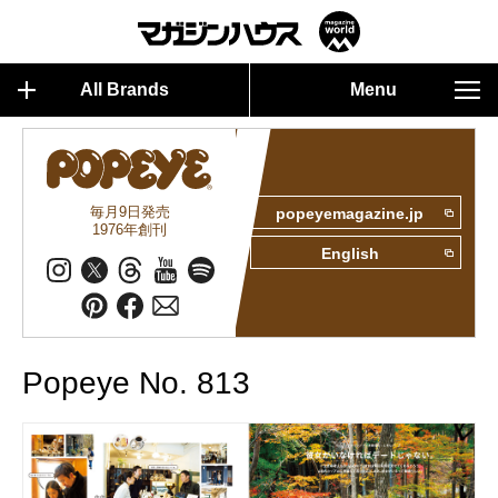
All Brands
Menu
毎月9日発売
popeyemagazine.jp
1976年創刊
English
Popeye No. 813