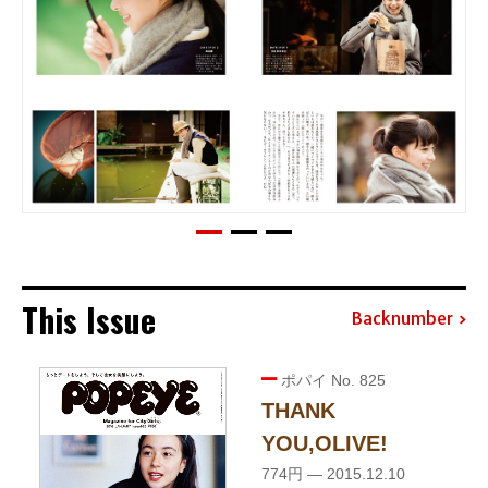
This Issue
Backnumber
ポパイ No. 825
THANK
YOU,OLIVE!
774円 — 2015.12.10