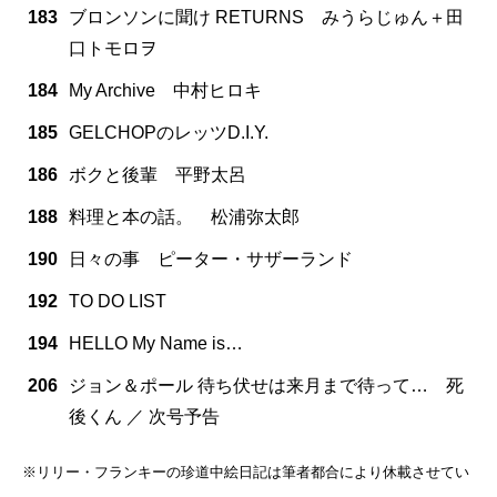
183
ブロンソンに聞け RETURNS みうらじゅん＋田
口トモロヲ
184
My Archive 中村ヒロキ
185
GELCHOPのレッツD.I.Y.
186
ボクと後輩 平野太呂
188
料理と本の話。 松浦弥太郎
190
日々の事 ピーター・サザーランド
192
TO DO LIST
194
HELLO My Name is…
206
ジョン＆ポール 待ち伏せは来月まで待って… 死
後くん ／ 次号予告
※リリー・フランキーの珍道中絵日記は筆者都合により休載させてい