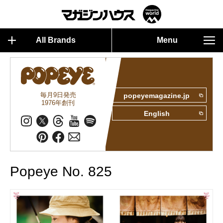
All Brands
Menu
毎月9日発売
popeyemagazine.jp
1976年創刊
English
Popeye No. 825