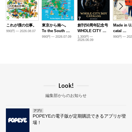
これが僕の仕事。
東京から南へ。
創刊50周年記念号
Made in U
To the South …
WHOLE CITY …
catal …
990円 — 2026.08.07
990円 — 2026.07.09
1,300円 —
990円 — 202
2026.06.09
Look!
編集部からのお知らせ
アプリ
POPEYEの電子版が定期購読できるアプリが登
場！