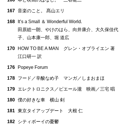
167
音楽のこと。 髙山エリ
168
It’s a Small ＆ Wonderful World.
田原総一朗、やけのはら、向井康介、大久保佳代
子、山本康一郎、堀 道広
170
HOW TO BE A MAN グレン・オブライエン 著
江口研一 訳
176
Popeye Forum
178
フード／辛酸なめ子 マンガ／しまおまほ
179
エレクトロニクス／ピエール瀧 映画／三宅 唱
180
僕の好きな車 横山 剣
181
東京タイアップデート 大根 仁
182
シティボーイの憂鬱