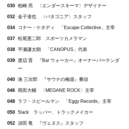
030
柏崎 亮 〈エンダースキーマ〉デザイナー
032
金子達也 〈パタゴニア〉スタッフ
034
コナー・ケネディ 「Escape Collective」主宰
037
松尾憲二郎 スポーツカメラマン
038
平瀬謙太朗 「CANOPUS」代表
039
渡辺 晋 『Bar ウォーカー』オーナーバーテンダ
ー
040
湊 三次郎 『サウナの梅湯』番頭
046
雨田大輔 〈MEGANE ROCK〉主宰
048
ラフ・スピールマン 「Eggy Records」主宰
050
5lack ラッパー、トラックメイカー
052
須田 竜 『ヴェヌス』スタッフ