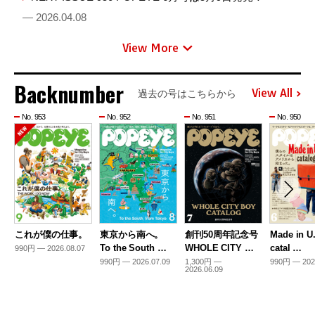
— 2026.04.08
View More
Backnumber
View All
過去の号はこちらから
No. 953
No. 952
No. 951
No. 950
これが僕の仕事。
東京から南へ。
創刊50周年記念号
Made in U
To the South …
WHOLE CITY …
catal …
990円 — 2026.08.07
990円 — 2026.07.09
1,300円 —
990円 — 202
2026.06.09