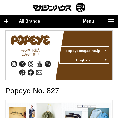
All Brands
Menu
毎月9日発売
popeyemagazine.jp
1976年創刊
English
Popeye No. 827