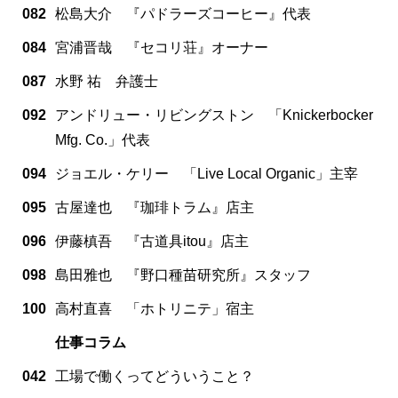
082
松島大介 『パドラーズコーヒー』代表
084
宮浦晋哉 『セコリ荘』オーナー
087
水野 祐 弁護士
092
アンドリュー・リビングストン 「Knickerbocker
Mfg. Co.」代表
094
ジョエル・ケリー 「Live Local Organic」主宰
095
古屋達也 『珈琲トラム』店主
096
伊藤槙吾 『古道具itou』店主
098
島田雅也 『野口種苗研究所』スタッフ
100
高村直喜 「ホトリニテ」宿主
仕事コラム
042
工場で働くってどういうこと？