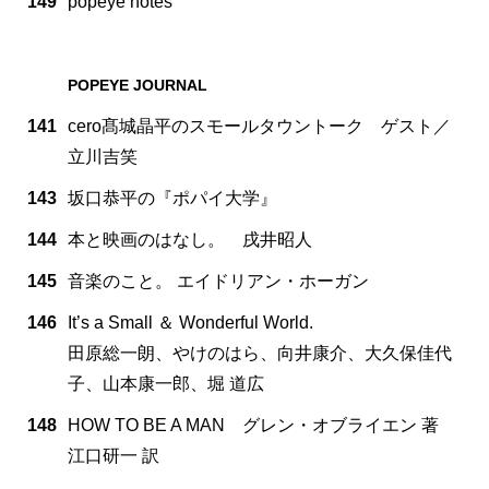
149
popeye notes
POPEYE JOURNAL
141
cero髙城晶平のスモールタウントーク ゲスト／
立川吉笑
143
坂口恭平の『ポパイ大学』
144
本と映画のはなし。 戌井昭人
145
音楽のこと。 エイドリアン・ホーガン
146
It’s a Small ＆ Wonderful World.
田原総一朗、やけのはら、向井康介、大久保佳代
子、山本康一郎、堀 道広
148
HOW TO BE A MAN グレン・オブライエン 著
江口研一 訳