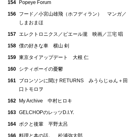
154
Popeye Forum
156
フード／小宮山雄飛（ホフディラン） マンガ／
しまおまほ
157
エレクトロニクス／ピエール瀧 映画／三宅 唱
158
僕の好きな車 横山 剣
159
東京タイアップデート 大根 仁
160
シティボーイの憂鬱
161
ブロンソンに聞け RETURNS みうらじゅん＋田
口トモロヲ
162
My Archive 中村ヒロキ
163
GELCHOPのレッツD.I.Y.
164
ボクと後輩 平野太呂
166
料理と本の話。 松浦弥太郎