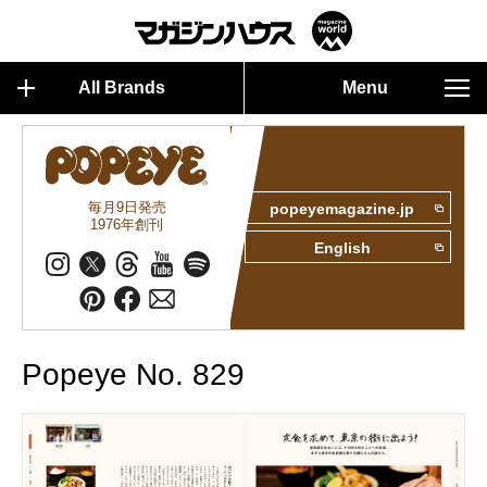
All Brands
Menu
毎月9日発売
popeyemagazine.jp
1976年創刊
English
Popeye No. 829