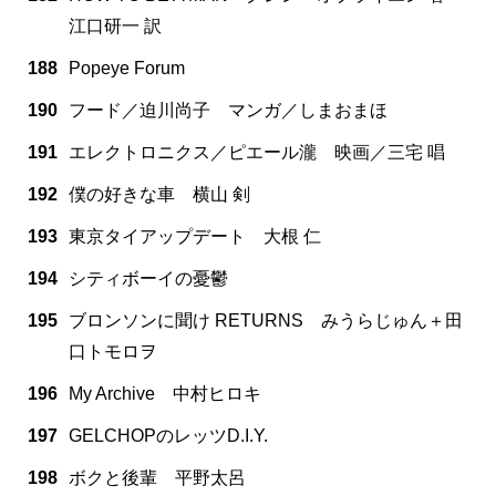
江口研一 訳
188
Popeye Forum
190
フード／迫川尚子 マンガ／しまおまほ
191
エレクトロニクス／ピエール瀧 映画／三宅 唱
192
僕の好きな車 横山 剣
193
東京タイアップデート 大根 仁
194
シティボーイの憂鬱
195
ブロンソンに聞け RETURNS みうらじゅん＋田
口トモロヲ
196
My Archive 中村ヒロキ
197
GELCHOPのレッツD.I.Y.
198
ボクと後輩 平野太呂