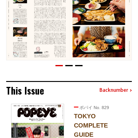
This Issue
Backnumber
ポパイ No. 829
TOKYO
COMPLETE
GUIDE