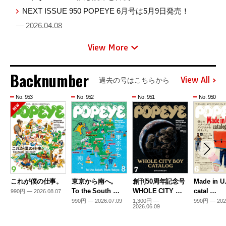
NEXT ISSUE 950 POPEYE 6月号は5月9日発売！
— 2026.04.08
View More
Backnumber
View All
過去の号はこちらから
No. 953
No. 952
No. 951
No. 950
これが僕の仕事。
東京から南へ。
創刊50周年記念号
Made in U
To the South …
WHOLE CITY …
catal …
990円 — 2026.08.07
990円 — 2026.07.09
1,300円 —
990円 — 202
2026.06.09