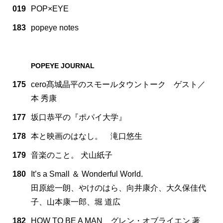
019
POP×EYE
183
popeye notes
POPEYE JOURNAL
175
cero髙城晶平のスモールタウントーク ゲスト／
本 秀康
177
坂口恭平の『ポパイ大学』
178
本と映画のはなし。 滝口悠生
179
音楽のこと。 犬山紙子
180
It’s a Small ＆ Wonderful World.
田原総一朗、やけのはら、向井康介、大久保佳代
子、山本康一郎、堀 道広
182
HOW TO BE A MAN グレン・オブライエン 著