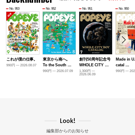
No. 953
No. 952
No. 951
No. 950
これが僕の仕事。
東京から南へ。
創刊50周年記念号
Made in U
To the South …
WHOLE CITY …
catal …
990円 — 2026.08.07
990円 — 2026.07.09
1,300円 —
990円 — 202
2026.06.09
Look!
編集部からのお知らせ