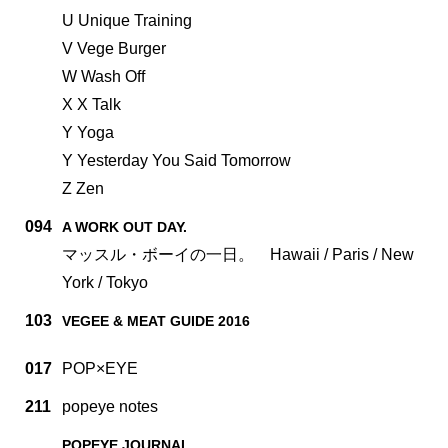
U Unique Training
V Vege Burger
W Wash Off
X X Talk
Y Yoga
Y Yesterday You Said Tomorrow
Z Zen
094
A WORK OUT DAY.
マッスル・ボーイの一日。 Hawaii / Paris / New
York / Tokyo
103
VEGEE & MEAT GUIDE 2016
017
POP×EYE
211
popeye notes
POPEYE JOURNAL