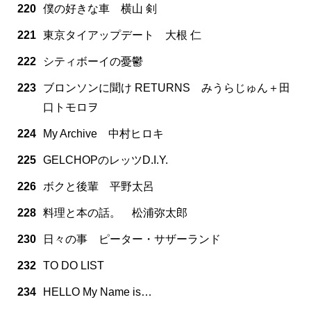
220
僕の好きな車 横山 剣
221
東京タイアップデート 大根 仁
222
シティボーイの憂鬱
223
ブロンソンに聞け RETURNS みうらじゅん＋田
口トモロヲ
224
My Archive 中村ヒロキ
225
GELCHOPのレッツD.I.Y.
226
ボクと後輩 平野太呂
228
料理と本の話。 松浦弥太郎
230
日々の事 ピーター・サザーランド
232
TO DO LIST
234
HELLO My Name is…