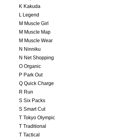
K Kakuda
L Legend
M Muscle Girl
M Muscle Map
M Muscle Wear
N Ninniku
N Net Shopping
O Organic
P Park Out
Q Quick Charge
R Run
S Six Packs
S Smart Cut
T Tokyo Olympic
T Traditional
T Tactical