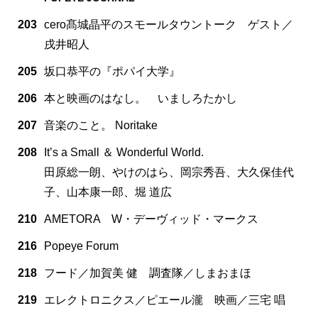
203
cero髙城晶平のスモールタウントーク ゲスト／
戌井昭人
205
坂口恭平の『ポパイ大学』
206
本と映画のはなし。 いましろたかし
207
音楽のこと。 Noritake
208
It’s a Small ＆ Wonderful World.
田原総一朗、やけのはら、岡宗秀吾、大久保佳代
子、山本康一郎、堀 道広
210
AMETORA W・デーヴィッド・マークス
216
Popeye Forum
218
フード／加賀美 健 調査隊／しまおまほ
219
エレクトロニクス／ピエール瀧 映画／三宅 唱