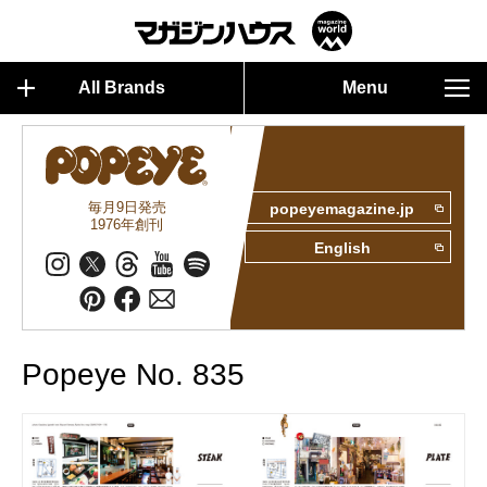
All Brands
Menu
毎月9日発売
popeyemagazine.jp
1976年創刊
English
Popeye No. 835