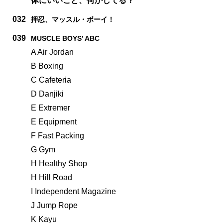
体にいいこと、何かしてる？
032
押忍、マッスル・ボーイ！
039
MUSCLE BOYS’ ABC
A Air Jordan
B Boxing
C Cafeteria
D Danjiki
E Extremer
E Equipment
F Fast Packing
G Gym
H Healthy Shop
H Hill Road
I Independent Magazine
J Jump Rope
K Kayu