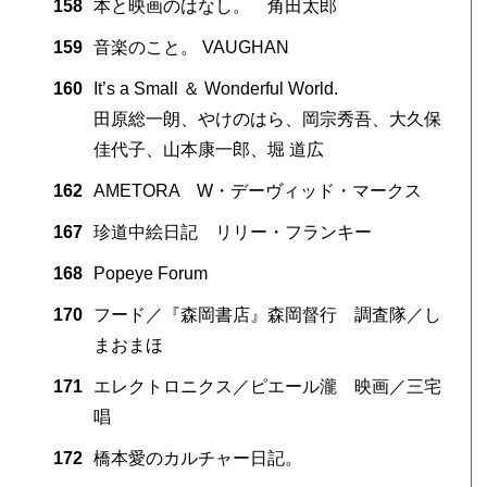
158
本と映画のはなし。 角田太郎
159
音楽のこと。 VAUGHAN
160
It’s a Small ＆ Wonderful World.
田原総一朗、やけのはら、岡宗秀吾、大久保
佳代子、山本康一郎、堀 道広
162
AMETORA W・デーヴィッド・マークス
167
珍道中絵日記 リリー・フランキー
168
Popeye Forum
170
フード／『森岡書店』森岡督行 調査隊／し
まおまほ
171
エレクトロニクス／ピエール瀧 映画／三宅
唱
172
橋本愛のカルチャー日記。