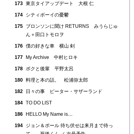
173
東京タイアップデート 大根 仁
174
シティボーイの憂鬱
175
ブロンソンに聞け RETURNS みうらじゅ
ん＋田口トモロヲ
176
僕の好きな車 横山 剣
177
My Archive 中村ヒロキ
178
ボクと後輩 平野太呂
180
料理と本の話。 松浦弥太郎
182
日々の事 ピーター・サザーランド
184
TO DO LIST
186
HELLO My Name is…
194
ジョン＆ポール 待ち伏せは来月まで待っ
て… 死後くん ／ 次号予告