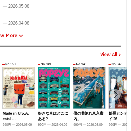
！
— 2026.05.08
！
— 2026.04.08
ew More
View All
No. 950
No. 949
No. 948
No. 947
Made in U.S.A.
好きな車はどこに
僕の着倒れ東京案
部屋とシテ
catal …
ある?
内。
イ'26
990円 — 2026.05.09
990円 — 2026.04.09
990円 — 2026.03.09
990円 — 2026.