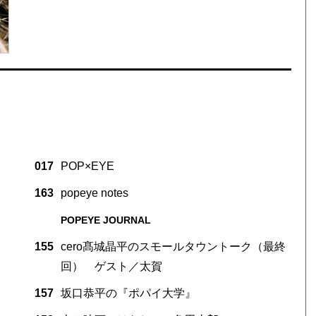
017
POP×EYE
163
popeye notes
POPEYE JOURNAL
155
cero髙城晶平のスモールタウントーク（最終
回） ゲスト／太賀
157
坂口恭平の『ポパイ大学』