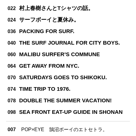
村上春樹さんとTシャツの話。
022
サーフボーイと夏休み。
024
PACKING FOR SURF.
036
THE SURF JOURNAL FOR CITY BOYS.
040
MALIBU SURFER’S COMMUNE
060
GET AWAY FROM NYC.
064
SATURDAYS GOES TO SHIKOKU.
070
TIME TRIP TO 1976.
074
DOUBLE THE SUMMER VACATION!
078
SEA FRONT EAT-UP GUIDE IN SHONAN
098
007
POP×EYE 鵠沼ボーイのエトセトラ。