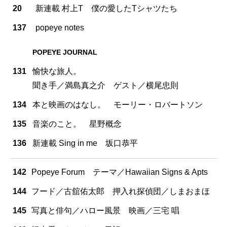
20
新連載 村上T 僕の愛したTシャツたち
137
popeye notes
POPEYE JOURNAL
131
愉快な旅人。
聞き手／満島真之介 ゲスト／横尾忠則
134
本と映画のはなし。 モーリー・ロバートソン
135
音楽のこと。 星野概念
136
新連載 Sing in me 坂口恭平
142
Popeye Forum テーマ／Hawaiian Signs & Apts
144
フード／古舘佑太郎 押入れ探偵団／しまおまほ
145
写真と俳句／ハロー風景 映画／三宅 唱