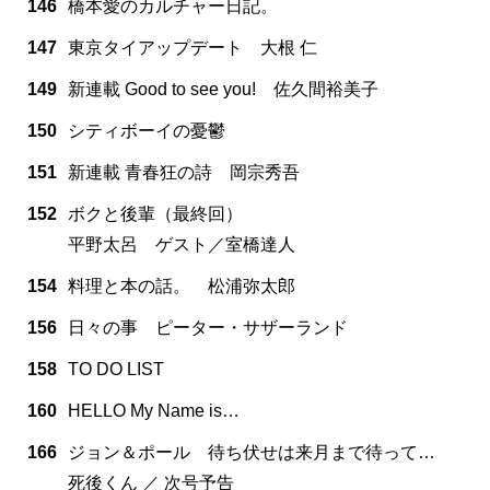
146
橋本愛のカルチャー日記。
147
東京タイアップデート 大根 仁
149
新連載 Good to see you! 佐久間裕美子
150
シティボーイの憂鬱
151
新連載 青春狂の詩 岡宗秀吾
152
ボクと後輩（最終回）
平野太呂 ゲスト／室橋達人
154
料理と本の話。 松浦弥太郎
156
日々の事 ピーター・サザーランド
158
TO DO LIST
160
HELLO My Name is…
166
ジョン＆ポール 待ち伏せは来月まで待って…
死後くん ／ 次号予告