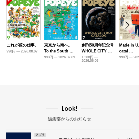
これが僕の仕事。
東京から南へ。
創刊50周年記念号
Made in U
To the South …
WHOLE CITY …
catal …
990円 — 2026.08.07
990円 — 2026.07.09
1,300円 —
990円 — 202
2026.06.09
Look!
編集部からのお知らせ
アプリ