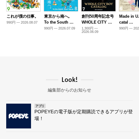
これが僕の仕事。
東京から南へ。
創刊50周年記念号
Made in U
To the South …
WHOLE CITY …
catal …
990円 — 2026.08.07
990円 — 2026.07.09
1,300円 —
990円 — 202
2026.06.09
Look!
編集部からのお知らせ
アプリ
POPEYEの電子版が定期購読できるアプリが登
場！