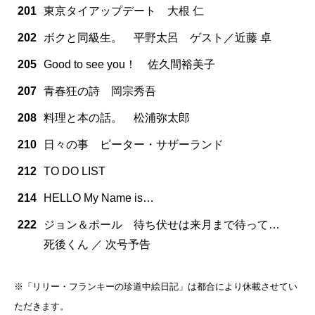
201
東京タイアップデート 大根 仁
202
ボクと同級生。 平野太呂 ゲスト／近藤 卓
205
Good to see you！ 佐久間裕美子
207
青春狂の詩 岡宗秀吾
208
料理と本の話。 松浦弥太郎
210
日々の事 ピーター・サザーランド
212
TO DO LIST
214
HELLO My Name is…
222
ジョン＆ポール 待ち伏せは来月まで待って…
死後くん ／ 次号予告
※「リリー・フランキーの珍道中絵日記」は都合により休載させてい
ただきます。