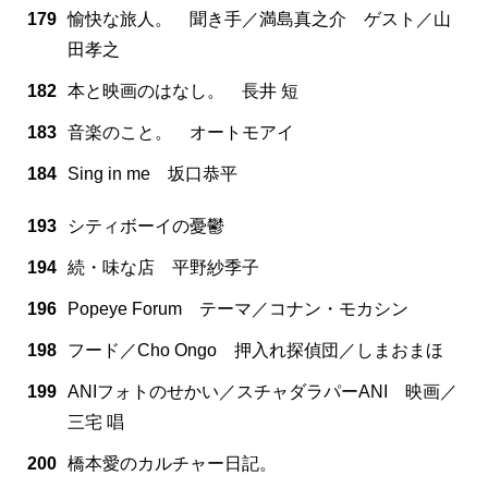
179
愉快な旅人。 聞き手／満島真之介 ゲスト／山
田孝之
182
本と映画のはなし。 長井 短
183
音楽のこと。 オートモアイ
184
Sing in me 坂口恭平
193
シティボーイの憂鬱
194
続・味な店 平野紗季子
196
Popeye Forum テーマ／コナン・モカシン
198
フード／Cho Ongo 押入れ探偵団／しまおまほ
199
ANIフォトのせかい／スチャダラパーANI 映画／
三宅 唱
200
橋本愛のカルチャー日記。