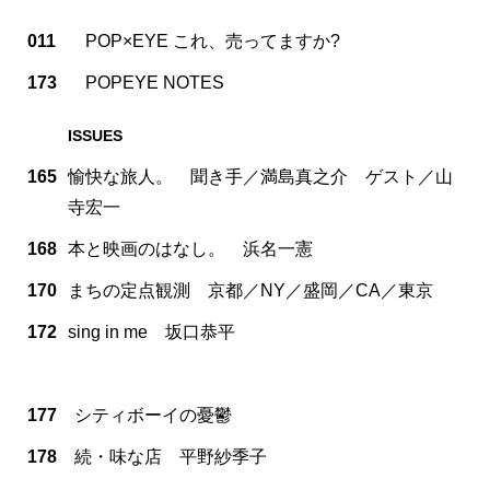
011
POP×EYE これ、売ってますか?
173
POPEYE NOTES
ISSUES
165
愉快な旅人。 聞き手／満島真之介 ゲスト／山
寺宏一
168
本と映画のはなし。 浜名一憲
170
まちの定点観測 京都／NY／盛岡／CA／東京
172
sing in me 坂口恭平
177
シティボーイの憂鬱
178
続・味な店 平野紗季子