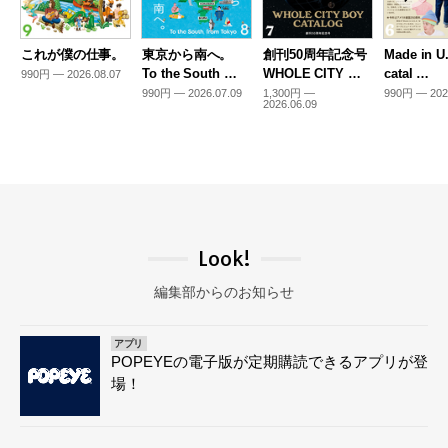
これが僕の仕事。
東京から南へ。
創刊50周年記念号
Made in U
To the South …
WHOLE CITY …
catal …
990円 — 2026.08.07
990円 — 2026.07.09
1,300円 —
990円 — 202
2026.06.09
Look!
編集部からのお知らせ
アプリ
POPEYEの電子版が定期購読できるアプリが登
場！