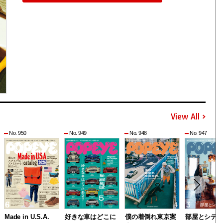
View All
No. 950
No. 949
No. 948
No. 947
Made in U.S.A.
好きな車はどこに
僕の着倒れ東京案
部屋とシテ