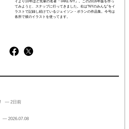
イより10年ほど先輩の名著『TAKE IVY』。この2016年版を作っ
てみようと、スナップに行ってきました。右は”NYのみんな”をイ
ラストで記録し続けているジェイソン・ポランの作品集。今号は
各所で彼のイラストを使ってます。
売！
— 2日前
！
— 2026.07.08