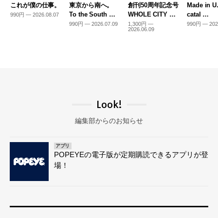
これが僕の仕事。
東京から南へ。
創刊50周年記念号
Made in U
To the South …
WHOLE CITY …
catal …
990円 — 2026.08.07
990円 — 2026.07.09
1,300円 —
990円 — 202
2026.06.09
Look!
編集部からのお知らせ
アプリ
POPEYEの電子版が定期購読できるアプリが登
場！