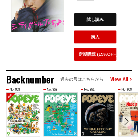
試し読み
購入
定期購読 (15%OFF)
Backnumber
View All
過去の号はこちらから
No. 953
No. 952
No. 951
No. 950