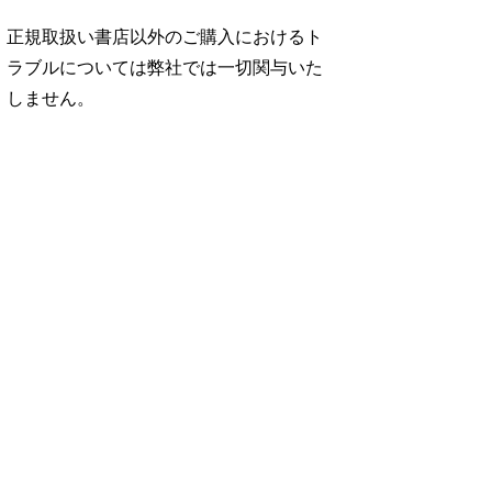
正規取扱い書店以外のご購入におけるト
ラブルについては弊社では一切関与いた
しません。
No. 946
No. 945
No. 944