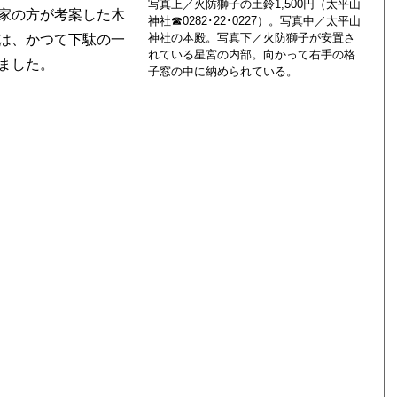
写真上／火防獅子の土鈴1,500円（太平山
家の方が考案した木
神社☎0282･22･0227）。写真中／太平山
神社の本殿。写真下／火防獅子が安置さ
は、かつて下駄の一
れている星宮の内部。向かって右手の格
ました。
子窓の中に納められている。