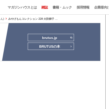
マガジンハウスとは
雑誌
書籍・ムック
採用情報
企業様向
もん)
みやげもんコレクション 228 火防獅子 …
brutus.jp
BRUTUSの本