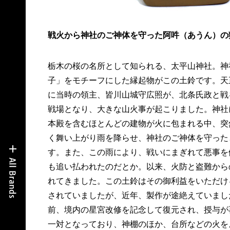
戦火から神社のご神体を守った阿吽（あうん）の
栃木の桜の名所として知られる、太平山神社。神
子」をモチーフにした縁起物がこの土鈴です。天
に当時の領主、皆川山城守広照が、北条氏政と戦
戦場となり、大きな山火事が起こりました。神社
本殿を含むほとんどの建物が火に包まれる中、突
く舞い上がり雨を降らせ、神社のご神体を守った
す。また、この雨により、戦いにまぎれて悪事を
も追い払われたのだとか。以来、火防と盗難から
れてきました。この土鈴はその御利益をいただけ
されていましたが、近年、製作が途絶えていまし
前、境内の星宮改修を記念して復元され、授与が
一対となっており、神棚のほか、台所などの火を