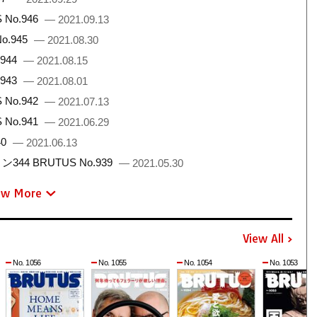
No.946
— 2021.09.13
.945
— 2021.08.30
944
— 2021.08.15
943
— 2021.08.01
No.942
— 2021.07.13
No.941
— 2021.06.29
40
— 2021.06.13
 BRUTUS No.939
— 2021.05.30
ew More
View All
No. 1056
No. 1055
No. 1054
No. 1053