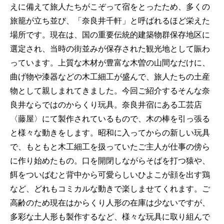
えに備えて旅人たちがこぞって宿をとったため、多くの
旅籠が立ち並び、「奈良井千軒」と呼ばれるほど栄えた
場所です。現在は、国の重要伝統的建築物群保存地区に
選定され、当時の街並みが保存された観光地として賑わ
っています。上質な木材が豊富な木曽の山間なだけに、
曲げ物や漆器などの木工細工が盛んで、旅人たちの土産
物として親しまれてきました。今回ご紹介するそんな奈
良井ならではのからくり玩具。奈良井宿にある工芸店
〈藤屋〉にて製作されているもので、木の棒を引っ張る
と様々な動きをします。昭和に入ってからの新しい玩具
で、もともと木工細工を扱っていたご主人が仕事の傍ら
に作り始めたもの。口を開閉しながらそばを打つ猿や、
餌をついばむと背中から可愛らしいひよこが顔を出す鶏
など、どれもコミカルな動きで楽しませてくれます。ご
高齢のため現在はからくり人形の在庫は少ないですが、
多彩な土人形も製作するなど、様々な玩具に取り組んで