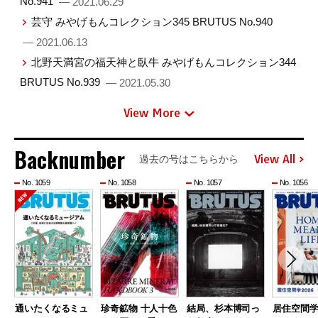
No.941
— 2021.06.29
芸守 みやげもんコレクション345 BRUTUS No.940
— 2021.06.13
北野天満宮の福天神と臥牛 みやげもんコレクション344
BRUTUS No.939
— 2021.05.30
View More
Backnumber
View All
過去の号はこちらから
No. 1059
No. 1058
No. 1057
No. 1056
通いたくなるミュ
珍奇鉱物 十人十色
結局、杉本博司っ
居住空間学2