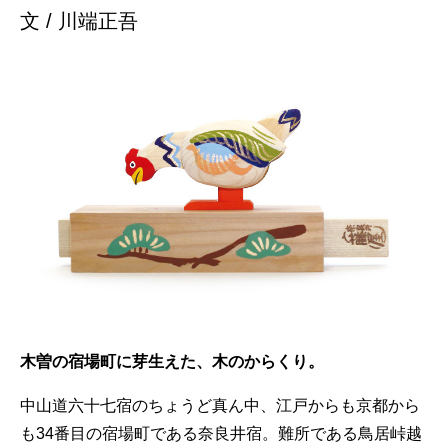
文 / 川端正吾
木曽の宿場町に芽生えた、木のからくり。
中山道六十七宿のちょうど真ん中、江戸からも京都から
も34番目の宿場町である奈良井宿。難所である鳥居峠越