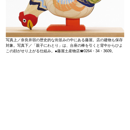
写真上／奈良井宿の歴史的な街並みの中にある藤屋。店の建物も保存
対象。写真下／「親子にわとり」は、台座の棒を引くと背中からひよ
この顔がせり上がる仕組み。●藤屋土産物店☎0264・34・3609。