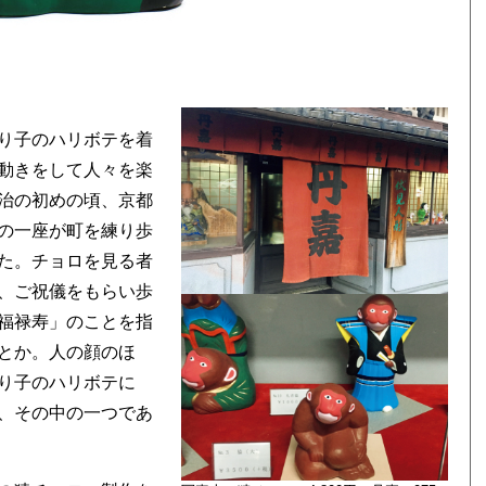
り子のハリボテを着
動きをして人々を楽
治の初めの頃、京都
の一座が町を練り歩
た。チョロを見る者
、ご祝儀をもらい歩
福禄寿」のことを指
とか。人の顔のほ
り子のハリボテに
、その中の一つであ