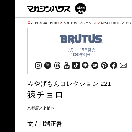
2016.01.30
Home
BRUTUS (ブルータス)
Miyagemon (みやげ
毎月1・15日発売
1980年創刊
みやげもんコレクション 221
猿チョロ
京都府／京都市
文 / 川端正吾