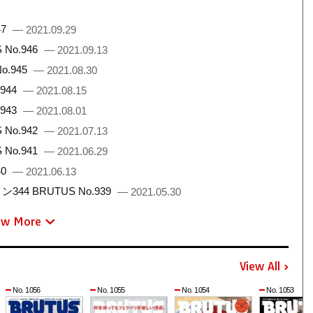
47
— 2021.09.29
No.946
— 2021.09.13
.945
— 2021.08.30
944
— 2021.08.15
943
— 2021.08.01
No.942
— 2021.07.13
No.941
— 2021.06.29
40
— 2021.06.13
 BRUTUS No.939
— 2021.05.30
ew More
View All
No. 1056
No. 1055
No. 1054
No. 1053