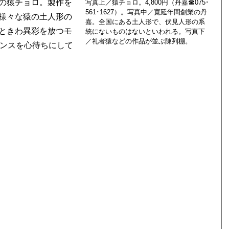
の猿チョロ。製作を
写真上／猿チョロ。4,800円（丹嘉☎075･
561･1627）。写真中／寛延年間創業の丹
様々な猿の土人形の
嘉。全国にある土人形で、伏見人形の系
ときわ異彩を放つモ
統にないものはないといわれる。写真下
／礼者猿などの作品が並ぶ陳列棚。
ャンスを心待ちにして