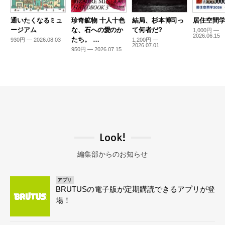
通いたくなるミュ
珍奇鉱物 十人十色
結局、杉本博司っ
居住空間学2
ージアム
な、石への愛のか
て何者だ?
1,000円 —
2026.06.15
たち。 …
930円 — 2026.08.03
1,200円 —
2026.07.01
950円 — 2026.07.15
Look!
編集部からのお知らせ
アプリ
BRUTUSの電子版が定期購読できるアプリが登
場！