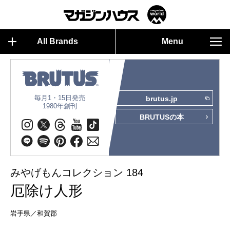
All Brands
Menu
毎月1・15日発売
brutus.jp
1980年創刊
BRUTUSの本
みやげもんコレクション 184
厄除け人形
岩手県／和賀郡