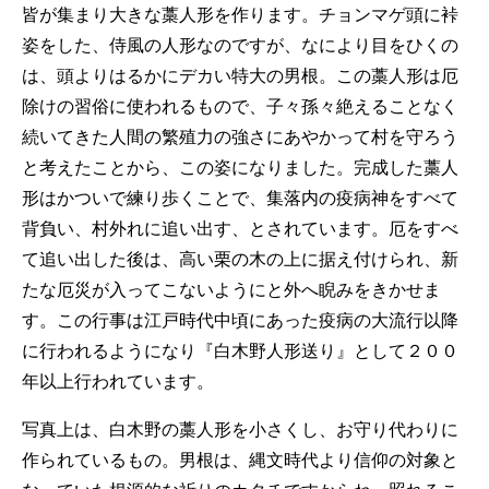
皆が集まり大きな藁人形を作ります。チョンマゲ頭に裃
姿をした、侍風の人形なのですが、なにより目をひくの
は、頭よりはるかにデカい特大の男根。この藁人形は厄
除けの習俗に使われるもので、子々孫々絶えることなく
続いてきた人間の繁殖力の強さにあやかって村を守ろう
と考えたことから、この姿になりました。完成した藁人
形はかついで練り歩くことで、集落内の疫病神をすべて
背負い、村外れに追い出す、とされています。厄をすべ
て追い出した後は、高い栗の木の上に据え付けられ、新
たな厄災が入ってこないようにと外へ睨みをきかせま
す。この行事は江戸時代中頃にあった疫病の大流行以降
に行われるようになり『白木野人形送り』として２００
年以上行われています。
写真上は、白木野の藁人形を小さくし、お守り代わりに
作られているもの。男根は、縄文時代より信仰の対象と