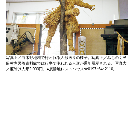
写真上／白木野地域で行われる人形送りの様子。写真下／みちのく民
俗村内民俗資料館では行事で使われる人形が通年展示される。写真大
／厄除け人形2,000円。●展勝地レストハウス☎0197･64･2110。