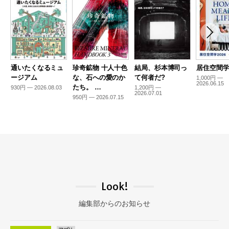
通いたくなるミュ
珍奇鉱物 十人十色
結局、杉本博司っ
居住空間学2
ージアム
な、石への愛のか
て何者だ?
1,000円 —
2026.06.15
たち。 …
930円 — 2026.08.03
1,200円 —
2026.07.01
950円 — 2026.07.15
Look!
編集部からのお知らせ