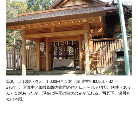
写真上／お願い狛犬。1,000円＊１対（深川神社☎0561・82・
2764）。写真中／加藤四郎左衛門の作と伝えられる狛犬。阿吽（あう
ん）１対あったが、現在は吽形の狛犬のみが伝わる。写真下／深川神
社の本殿。