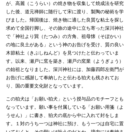
が、高麗（こうらい）の焼き物を収集して焼成法を研究
した後、道元禅師に随行して宋に渡り、製陶の秘術を学
びました。帰国後は、焼き物に適した良質な粘土を探し
求めて全国行脚し、その旅の途中に立ち寄った深川神社
で「神社より巽（たつみ）の方角、祖母懐（そぼかい）
の地に良土がある」という神のお告げを受け、質の良い
木節粘土（きぶしねんど）を見つけたと伝わっていま
す。以来、瀬戸に窯を築き、瀬戸の窯業（ようぎょう）
の始祖となりました。深川神社には、加藤四郎左衛門が
お告げに感謝して奉納したと伝わる狛犬も残されてお
り、国の重要文化財となっています。
この狛犬は「お願い狛犬」という授与品のモチーフとも
なっています。願い事を付属している「お願い用箋（よ
うせん）」に書き、狛犬の底から中に入れて封をしま
す。１対のうち一つは神社に預け、もう一つは自宅に置
いておくと、その願いは叶うのだとか。境内には奉納さ