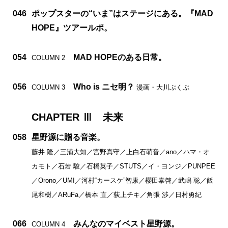
046
ポップスターの“いま”はステージにある。『MAD
HOPE』ツアールポ。
054
MAD HOPEのある日常。
COLUMN 2
056
Who is ニセ明？
COLUMN 3
漫画・大川ぶくぶ
CHAPTER Ⅲ 未来
058
星野源に贈る音楽。
藤井 隆／三浦大知／宮野真守／上白石萌音／ano／ハマ・オ
カモト／石若 駿／石橋英子／STUTS／イ・ヨンジ／PUNPEE
／Orono／UMI／河村“カースケ”智康／櫻田泰啓／武嶋 聡／飯
尾和樹／ARuFa／橋本 直／荻上チキ／角張 渉／日村勇紀
066
みんなのマイベスト星野源。
COLUMN 4