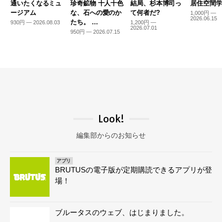
通いたくなるミュ
珍奇鉱物 十人十色
結局、杉本博司っ
居住空間学2
ージアム
な、石への愛のか
て何者だ?
1,000円 —
2026.06.15
たち。 …
930円 — 2026.08.03
1,200円 —
2026.07.01
950円 — 2026.07.15
Look!
編集部からのお知らせ
アプリ
BRUTUSの電子版が定期購読できるアプリが登
場！
ブルータスのウェブ、はじまりました。