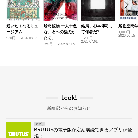
通いたくなるミュ
珍奇鉱物 十人十色
結局、杉本博司っ
居住空間学2
ージアム
な、石への愛のか
て何者だ?
1,000円 —
2026.06.15
たち。 …
930円 — 2026.08.03
1,200円 —
2026.07.01
950円 — 2026.07.15
Look!
編集部からのお知らせ
アプリ
BRUTUSの電子版が定期購読できるアプリが登
場！