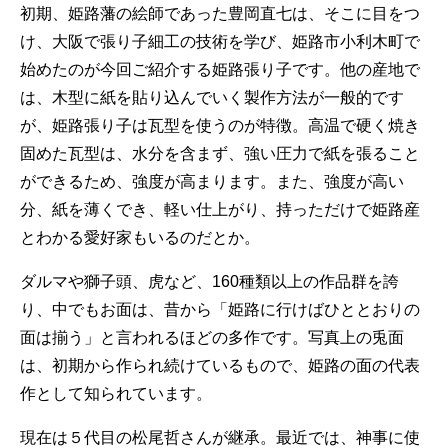
初期、姫路藩の絵師であった豊岡直七は、そこに目をつ
け、大阪で張り子細工の技術を学び、姫路市小利木町で
始めたのが今回ご紹介する姫路張り子です。他の産地で
は、木型に紙を貼り込んでいく製作方法が一般的です
が、姫路張り子は瓦型を使うのが特徴。高温で硬く焼き
固めた瓦型は、水分を含まず、強い圧力で紙を張ること
ができるため、強度が高まります。また、強度が高い
分、紙を薄くでき、軽い仕上がり、持っただけで姫路産
とわかる愛好家もいるのだとか。
ダルマや獅子頭、虎など、160種類以上の作品群を誇
り、中でもお面は、昔から「姫路に行けばひととおりの
面は揃う」と言われるほどの多作です。写真上の兎面
は、初期から作られ続けているもので、姫路の面の代表
作として知られています。
現在は５代目の松尾哲さんが継承。最近では、神事に使