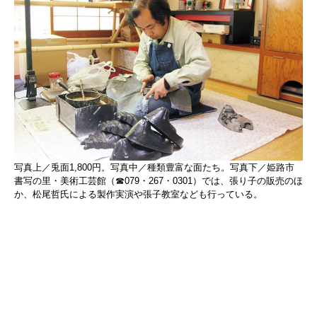
写真上／兎面1,800円。写真中／種類豊富な面たち。写真下／姫路市
書写の里・美術工芸館（☎079・267・0301）では、張り子の販売のほ
か、松尾哲氏による製作実演や張子教室なども行っている。