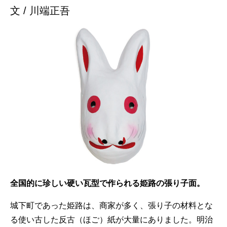
文 / 川端正吾
全国的に珍しい硬い瓦型で作られる姫路の張り子面。
城下町であった姫路は、商家が多く、張り子の材料とな
る使い古した反古（ほご）紙が大量にありました。明治