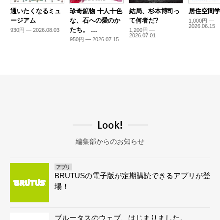
通いたくなるミュ
珍奇鉱物 十人十色
結局、杉本博司っ
居住空間学2
ージアム
な、石への愛のか
て何者だ?
1,000円 —
2026.06.15
たち。 …
930円 — 2026.08.03
1,200円 —
2026.07.01
950円 — 2026.07.15
Look!
編集部からのお知らせ
アプリ
BRUTUSの電子版が定期購読できるアプリが登
場！
ブルータスのウェブ、はじまりました。