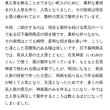
者人形を飾ることができない町人のために、素朴な素焼
きの土人形を作り、人気となりました。その技術は現在
も受け継がれており、数軒の窯元で製作されています。
今回、ご紹介するのは、現在も製作を続ける窯元の一つ
である日下義明商店の招き猫です。素朴な作りながら、
その表情はとても精悍。柔和な招き猫が多い中、こうし
た凜とした雰囲気のある猫は珍しいです。日下義明商店
では、長浜人形の土人形とともに、石見神楽（いわみか
ぐら）で使う、面の製作も行っています。もともと石見
神楽で使われる面は木製でしたが、明治になると、長浜
人形の技術で作った土型に、和紙を貼り込んで作る紙面
が軽くて人気となり、主流となったためです。多くの長
浜人形の窯元が、神楽面のみを作るようになり、今では
土人形も両立して製作するところは数えるほどになって
しまいました。