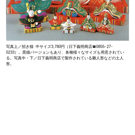
写真上／招き猫 中サイズ3,780円（日下義明商店☎0855･27･
0233）。黒猫バージョンもあり、各種様々なサイズも用意されてい
る。写真中・下／日下義明商店で製作されている雛人形などの土人
形。