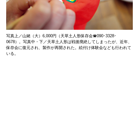
写真上／山姥（大）6,000円（天草土人形保存会☎090･3328･
0678）。写真中・下／天草土人形は戦後廃絶してしまったが、近年、
保存会に復元され、製作が再開された。絵付け体験会なども行われて
いる。