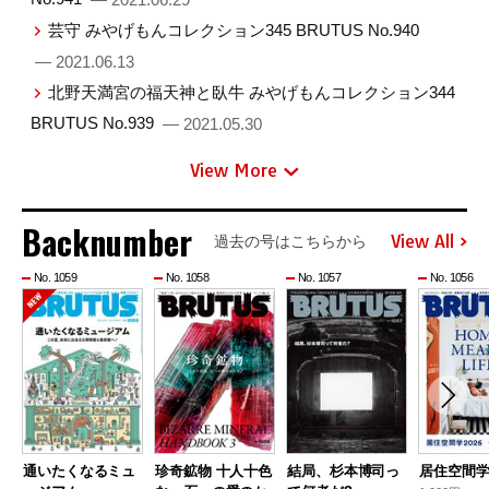
芸守 みやげもんコレクション345 BRUTUS No.940
— 2021.06.13
北野天満宮の福天神と臥牛 みやげもんコレクション344
BRUTUS No.939
— 2021.05.30
View More
Backnumber
View All
過去の号はこちらから
No. 1059
No. 1058
No. 1057
No. 1056
通いたくなるミュ
珍奇鉱物 十人十色
結局、杉本博司っ
居住空間学2