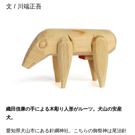
文 / 川端正吾
織田信康の手による木彫り人形がルーツ。犬山の安産
犬。
愛知県犬山市にある針綱神社。こちらの御祭神は尾治針