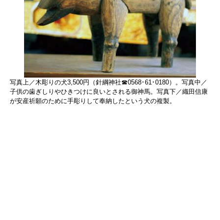
写真上／木彫りの犬3,500円（針綱神社☎0568･61･0180）。写真中／
子供の歯ぎしりやひきつけに良いとされる御神馬。写真下／織田信康
が安産祈願のために手彫りして奉納したという犬の複製。