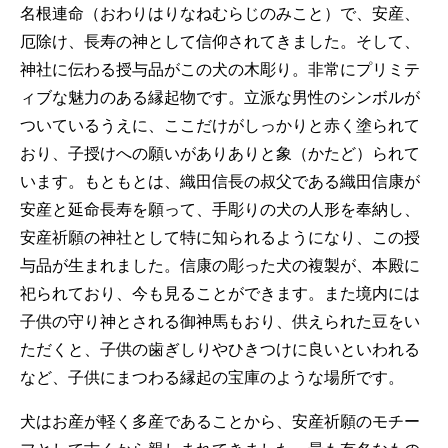
名根連命（おわりはりなねむらじのみこと）で、安産、
厄除け、長寿の神として信仰されてきました。そして、
神社に伝わる授与品がこの犬の木彫り。非常にプリミテ
ィブな魅力のある縁起物です。立派な男性のシンボルが
ついているうえに、ここだけがしっかりと赤く塗られて
おり、子授けへの願いがありありと象（かたど）られて
います。もともとは、織田信長の叔父である織田信康が
安産と延命長寿を願って、手彫りの犬の人形を奉納し、
安産祈願の神社として特に知られるようになり、この授
与品が生まれました。信康の彫った犬の複製が、本殿に
祀られており、今も見ることができます。また境内には
子供の守り神とされる御神馬もおり、供えられた豆をい
ただくと、子供の歯ぎしりやひきつけに良いといわれる
など、子供にまつわる縁起の宝庫のような場所です。
犬はお産が軽く多産であることから、安産祈願のモチー