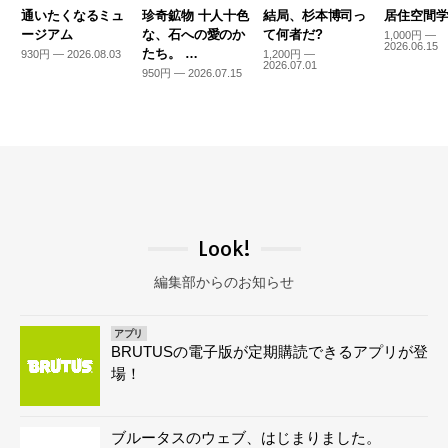
通いたくなるミュ
珍奇鉱物 十人十色
結局、杉本博司っ
居住空間学2
ージアム
な、石への愛のか
て何者だ?
1,000円 —
2026.06.15
たち。 …
930円 — 2026.08.03
1,200円 —
2026.07.01
950円 — 2026.07.15
Look!
編集部からのお知らせ
アプリ
BRUTUSの電子版が定期購読できるアプリが登
場！
ブルータスのウェブ、はじまりました。