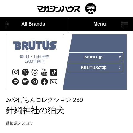
All Brands
Menu
毎月1・15日発売
brutus.jp
1980年創刊
BRUTUSの本
みやげもんコレクション 239
針綱神社の狛犬
愛知県／犬山市