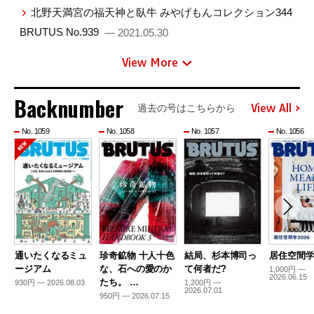
北野天満宮の福天神と臥牛 みやげもんコレクション344
BRUTUS No.939
— 2021.05.30
View More
Backnumber
View All
過去の号はこちらから
No. 1059
No. 1058
No. 1057
No. 1056
通いたくなるミュ
珍奇鉱物 十人十色
結局、杉本博司っ
居住空間学2
ージアム
な、石への愛のか
て何者だ?
1,000円 —
2026.06.15
たち。 …
930円 — 2026.08.03
1,200円 —
2026.07.01
950円 — 2026.07.15