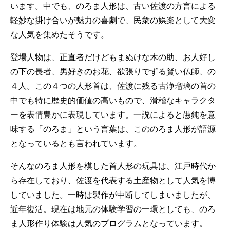
います。中でも、のろま人形は、古い佐渡の方言による
軽妙な掛け合いが魅力の喜劇で、民衆の娯楽として大変
な人気を集めたそうです。
登場人物は、正直者だけどもまぬけな木の助、お人好し
の下の長者、男好きのお花、欲張りでずる賢い仏師、の
４人。この４つの人形首は、佐渡に残る古浄瑠璃の首の
中でも特に歴史的価値の高いもので、滑稽なキャラクタ
ーを表情豊かに表現しています。一説によると愚鈍を意
味する「のろま」という言葉は、こののろま人形が語源
となっているとも言われています。
そんなのろま人形を模した首人形の玩具は、江戸時代か
ら存在しており、佐渡を代表する土産物として人気を博
していました。一時は製作が中断してしまいましたが、
近年復活。現在は地元の体験学習の一環としても、のろ
ま人形作り体験は人気のプログラムとなっています。