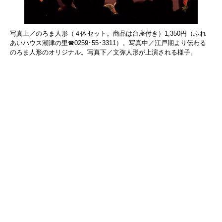
写真上／のろま人形（４体セット。商品は台座付き）1,350円（ふれ
あいハウス潮津の里☎0259･55･3311）。写真中／江戸期より伝わる
のろま人形のオリジナル。写真下／文弥人形が上演される様子。