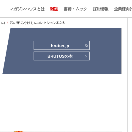
マガジンハウスとは
雑誌
書籍・ムック
採用情報
企業様向
もん)
和の守 みやげもんコレクション312 B …
brutus.jp
BRUTUSの本