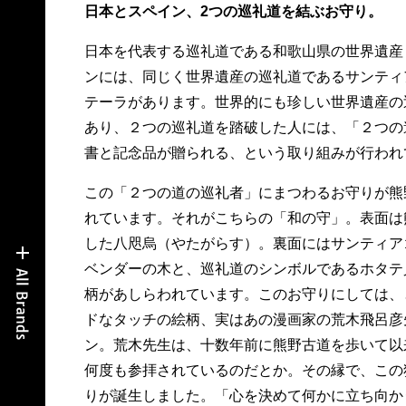
日本とスペイン、2つの巡礼道を結ぶお守り。
日本を代表する巡礼道である和歌山県の世界遺産
ンには、同じく世界遺産の巡礼道であるサンティ
テーラがあります。世界的にも珍しい世界遺産の
あり、２つの巡礼道を踏破した人には、「２つの
書と記念品が贈られる、という取り組みが行われ
この「２つの道の巡礼者」にまつわるお守りが熊
れています。それがこちらの「和の守」。表面は
した八咫烏（やたがらす）。裏面にはサンティア
ベンダーの木と、巡礼道のシンボルであるホタテ
柄があしらわれています。このお守りにしては、
ドなタッチの絵柄、実はあの漫画家の荒木飛呂彦
ン。荒木先生は、十数年前に熊野古道を歩いて以
何度も参拝されているのだとか。その縁で、この
りが誕生しました。「心を決めて何かに立ち向か