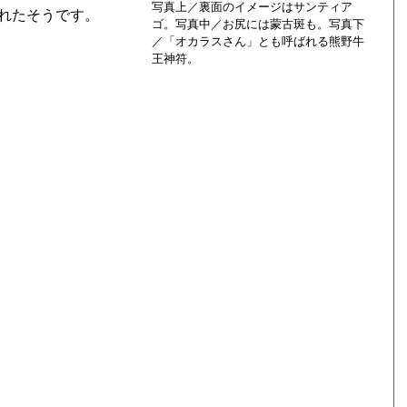
写真上／裏面のイメージはサンティア
れたそうです。
ゴ。写真中／お尻には蒙古斑も。写真下
／「オカラスさん」とも呼ばれる熊野牛
王神符。