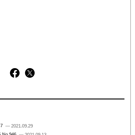
47
— 2021.09.29
No.946
— 2021.09.13