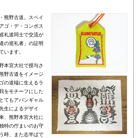
・熊野古道。スペイ
アゴ・デ・コンポス
巡礼道同士で交流が
道の巡礼者」の証明
ています。
野本宮大社で授与さ
熊野古道をイメージ
ゴの道端に生えるラ
貝をモチーフにした
とてもアバンギャル
先生によるデザイ
来、熊野本宮大社に
独特の佇まいのお守
う時、また志半ばで