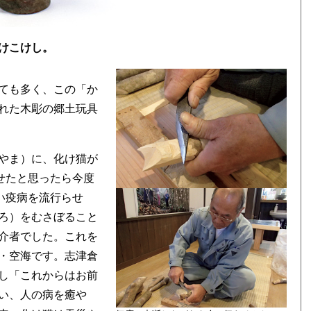
けこけし。
ても多く、この「か
れた木彫の郷土玩具
やま）に、化け猫が
せたと思ったら今度
い疫病を流行らせ
ろ）をむさぼること
介者でした。これを
・空海です。志津倉
し「これからはお前
い、人の病を癒や