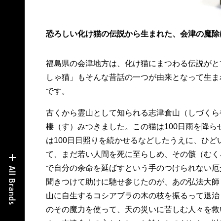
恐ろしい化け猫の伝説から生まれた、会津の魔除
福島県の会津地方は、化け猫にまつわる伝説がと
しゃ猫」もそんな昔話の一つが由来となって生ま
です。
古くから霊山として知られる志津倉山（しづくら
棲（す）みつきました。この猫は100日雨を降ら
は100日日照りを続かせるなどしたうえに、ひど
て、まだ若い人間を死に至らしめ、その骸（むく
で自分の余命を延ばすという手のつけられない厄
聞きつけて助けに馳せ参じたのが、あの弘法大師
山に自生するコシアブラの木の枝を振るって退治
のその魔力を使って、天の災いに苦しむ人々を救