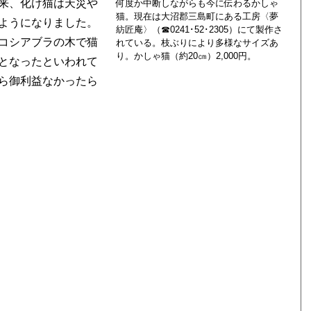
来、化け猫は天災や
何度か中断しながらも今に伝わるかしゃ
猫。現在は大沼郡三島町にある工房〈夢
ようになりました。
紡匠庵〉（☎0241･52･2305）にて製作さ
コシアブラの木で猫
れている。枝ぶりにより多様なサイズあ
り。かしゃ猫（約20㎝）2,000円。
となったといわれて
ら御利益なかったら