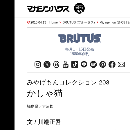
2015.04.13
Home
BRUTUS (ブルータス)
Miyagemon (みやげ
毎月1・15日発売
1980年創刊
みやげもんコレクション 203
かしゃ猫
福島県／大沼郡
文 / 川端正吾