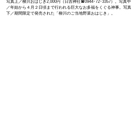
写真上／柳川おはじき2,000円（日吉神社☎0944･72･3357）。写真中
／年始から４月２日頃まで行われる巨大なお多福をくぐる神事。写真
下／期間限定で発売された「柳川のご当地野菜おはじき」。