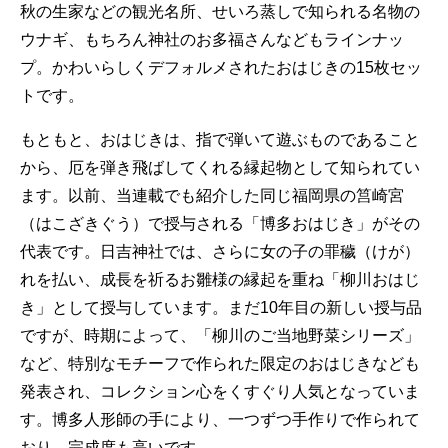
秋の生家などの観光名所、せいろ蒸しで知られる名物の
ウナギ、もちろん神社のお多福さんなどもラインナッ
プ。かわいらしくデフォルメされたおはじきの15枚セッ
トです。
もともと、おはじきは、指で弾いて遊ぶものであること
から、厄を弾き飛ばしてくれる縁起物として知られてい
ます。以前、当連載でも紹介した同じ福岡県の筥崎宮
（はこざきぐう）で授与される「博多おはじき」がその
代表です。日吉神社では、さらに女の子の罪穢（けが）
れを払い、成長を祈るお雛様の縁起を重ね「柳川おはじ
き」として授与しています。まだ10年目の新しい授与品
ですが、時期によって、「柳川のご当地野菜シリーズ」
など、特別なモチーフで作られた限定のおはじきなども
発表され、コレクション心をくすぐり人気となっていま
す。博多人形師の手により、一つずつ手作りで作られて
おり、完成度も高いです。