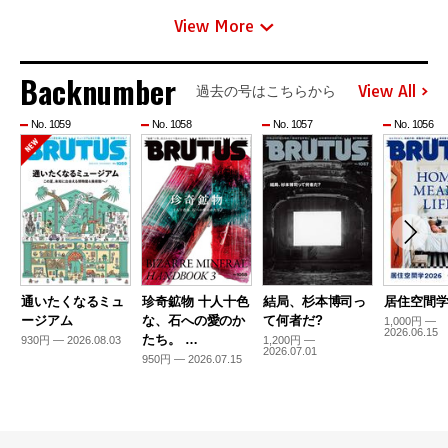
View More
Backnumber
View All
過去の号はこちらから
No. 1059
No. 1058
No. 1057
No. 1056
通いたくなるミュ
珍奇鉱物 十人十色
結局、杉本博司っ
居住空間学2
ージアム
な、石への愛のか
て何者だ?
1,000円 —
2026.06.15
たち。 …
930円 — 2026.08.03
1,200円 —
2026.07.01
950円 — 2026.07.15