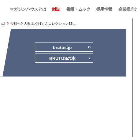
マガジンハウスとは
雑誌
書籍・ムック
採用情報
企業様向
もん)
今町べと人形 みやげもんコレクション32 …
brutus.jp
BRUTUSの本