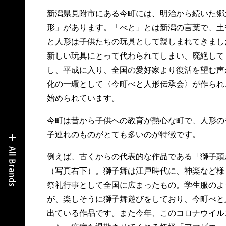
新潟県見附市にある今町には、明治から続いた郷
形」があります。「べと」とは新潟の言葉で、土
と人形は子供たちの玩具として親しまれてきまし
新しい玩具にとって代わられてしまい、廃絶して
し、平成に入り、全国の愛好家より復活を望む声
化の一環として〈今町べと人形伝承会〉が作られ、
始められています。
今町は昔から子供への教育が熱心な町で、人形の
子連れのものがとても多いのが特徴です。
例えば、古くからの代表的な作品である「獅子頭
（写真右下）。獅子舞は江戸時代に、神楽など様
祭礼行事として全国に広まったもの。学生服のよ
が、楽しそうに獅子舞遊びをしており、今町べと
出ている作品です。また今年、このコロナウイル