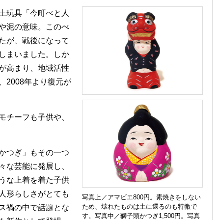
土玩具「今町べと人
や泥の意味。このべ
たが、戦後になって
しまいました。しか
が高まり、地域活性
2008年より復元が
モチーフも子供や、
かつぎ」もその一つ
々な芸能に発展し、
うな上着を着た子供
人形らしさがとても
写真上／アマビエ800円。素焼きをしない
ため、壊れたものは土に還るのも特徴で
ス禍の中で話題とな
す。写真中／獅子頭かつぎ1,500円。写真