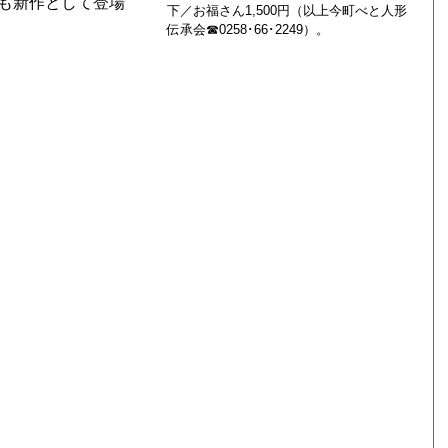
も新作として登場
下／お福さん1,500円（以上今町べと人形
伝承会☎0258･66･2249）。