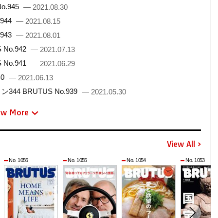
.945
— 2021.08.30
944
— 2021.08.15
943
— 2021.08.01
No.942
— 2021.07.13
No.941
— 2021.06.29
40
— 2021.06.13
 BRUTUS No.939
— 2021.05.30
ew More
View All
No. 1056
No. 1055
No. 1054
No. 1053