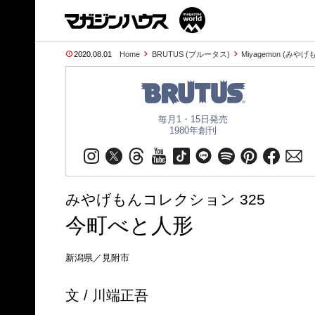
2020.08.01
Home
BRUTUS (ブルータス)
Miyagemon (みやげ
毎月1・15日発売
1980年創刊
みやげもんコレクション 325
今町べと人形
新潟県／見附市
文 / 川端正吾