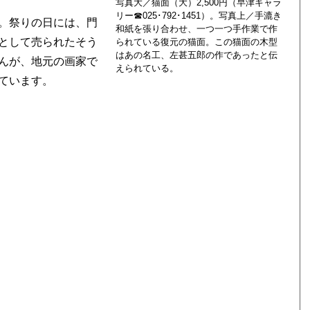
写真大／猫面（大）2,500円（早津ギャラ
リー☎025･792･1451）。写真上／手漉き
。祭りの日には、門
和紙を張り合わせ、一つ一つ手作業で作
として売られたそう
られている復元の猫面。この猫面の木型
はあの名工、左甚五郎の作であったと伝
んが、地元の画家で
えられている。
ています。