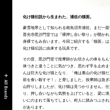
化け猫伝説から生まれた、浦佐の猫面。
豪雪地帯として知られる南魚沼市浦佐。まだ一面
普光寺毘沙門堂では『裸押し合い祭り』が開かれ
身裸でもみ合います。今回ご紹介する「猫面」は
化け猫伝説に由来する玩具です。
その昔、毘沙門堂で按摩師がお坊さんの体をもん
体つきと違うことに気がつき、思わず手を止めま
んは巨大な化け猫となり、「俺は裏山の化け猫だ
前を食い殺すぞ！」と脅しました。按摩師は急ぎ
山狩りしましたが、化け猫は見つかりません。仕
り、押し合いながら気勢を上げていると、梁に潜
いにのまれて落ちてしまい、村人に踏みつぶされ
があります。