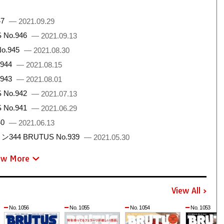
47
— 2021.09.29
No.946
— 2021.09.13
.945
— 2021.08.30
944
— 2021.08.15
943
— 2021.08.01
No.942
— 2021.07.13
No.941
— 2021.06.29
40
— 2021.06.13
 BRUTUS No.939
— 2021.05.30
ew More
View All
No. 1056
No. 1055
No. 1054
No. 1053