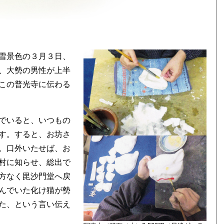
雪景色の３月３日、
、大勢の男性が上半
この普光寺に伝わる
でいると、いつもの
す。すると、お坊さ
。口外いたせば、お
村に知らせ、総出で
方なく毘沙門堂へ戻
んでいた化け猫が勢
た、という言い伝え