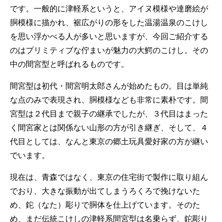
です。一般的に津軽系というと、アイヌ模様や達磨絵が
胴模様に描かれ、裾広がりの形をした温湯温泉のこけし
を思い浮かべる人が多いと思いますが、今回ご紹介する
のはプリミティブな佇まいが魅力の大鰐のこけし。その
中の間宮型と呼ばれるものです。
間宮型は初代・間宮明太郎さんが始めたもの。目は単純
な点のみで表現され、胴模様なども非常に素朴です。間
宮型は２代目まで親子の継承でしたが、３代目はまった
く間宮家とは関係ない山形の方が引き継ぎ、そして、４
代目としては、なんと東京の郷土玩具愛好家の方が継い
でいます。
現在は、青森ではなく、東京の住宅街で製作に取り組ん
でおり、大きな振動が出てしまうろくろで挽けないた
め、鉈（なた）彫りで胴体を仕上げています。そのた
め、まだ伝統こけしの津軽系間宮型は名乗らず、鉈彫り