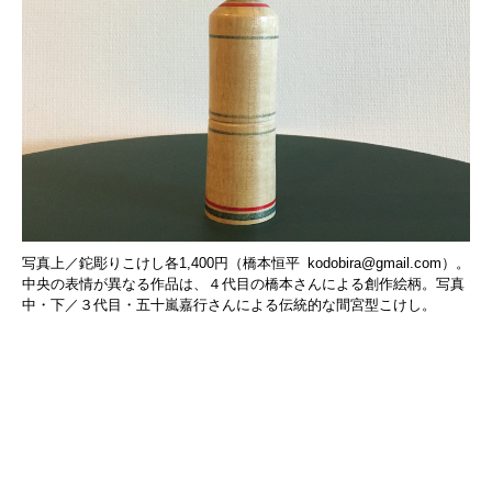
写真上／鉈彫りこけし各1,400円（橋本恒平
kodobira@gmail.com
）。
中央の表情が異なる作品は、４代目の橋本さんによる創作絵柄。写真
中・下／３代目・五十嵐嘉行さんによる伝統的な間宮型こけし。