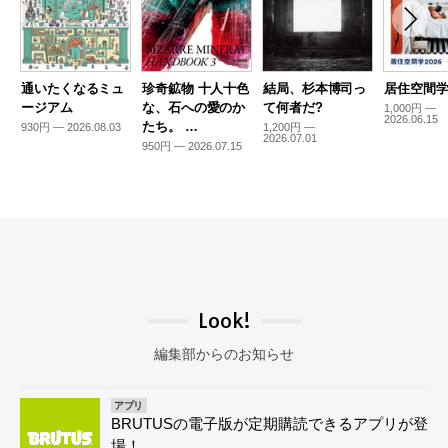
通いたくなるミュ
珍奇鉱物 十人十色
結局、杉本博司っ
居住空間学2
ージアム
な、石への愛のか
て何者だ?
1,000円 —
2026.06.15
たち。 …
930円 — 2026.08.03
1,200円 —
2026.07.01
950円 — 2026.07.15
Look!
編集部からのお知らせ
アプリ
BRUTUSの電子版が定期購読できるアプリが登
場！