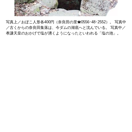
写真上／おぼこ人形各400円（奈良田の里☎0556･48･2552）。 写真中
／古くからの奈良田集落は、今ダムの湖底へと沈んでいる。 写真中／
孝謙天皇のおかげで塩が湧くようになったといわれる「塩の池」。