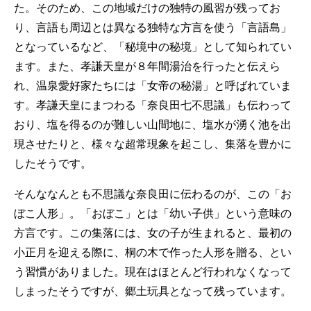
た。そのため、この地域だけの独特の風習が残ってお
り、言語も周辺とは異なる独特な方言を使う「言語島」
となっているなど、「秘境中の秘境」として知られてい
ます。また、孝謙天皇が８年間湯治を行ったと伝えら
れ、温泉愛好家たちには「女帝の秘湯」と呼ばれていま
す。孝謙天皇にまつわる「奈良田七不思議」も伝わって
おり、塩を得るのが難しい山間地に、塩水が湧く池を出
現させたりと、様々な超常現象を起こし、集落を豊かに
したそうです。
そんななんとも不思議な奈良田に伝わるのが、この「お
ぼこ人形」。「おぼこ」とは「幼い子供」という意味の
方言です。この集落には、女の子が生まれると、最初の
小正月を迎える際に、桐の木で作った人形を贈る、とい
う習慣がありました。現在はほとんど行われなくなって
しまったそうですが、郷土玩具となって残っています。