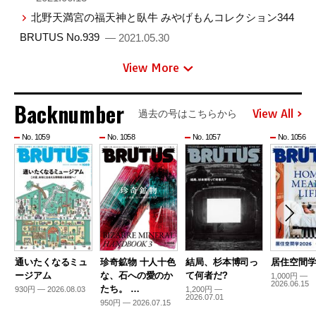
北野天満宮の福天神と臥牛 みやげもんコレクション344
BRUTUS No.939
— 2021.05.30
View More
Backnumber
View All
過去の号はこちらから
No. 1059
No. 1058
No. 1057
No. 1056
通いたくなるミュ
珍奇鉱物 十人十色
結局、杉本博司っ
居住空間学2
ージアム
な、石への愛のか
て何者だ?
1,000円 —
2026.06.15
たち。 …
930円 — 2026.08.03
1,200円 —
2026.07.01
950円 — 2026.07.15