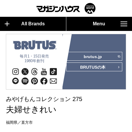
All Brands
Menu
毎月1・15日発売
brutus.jp
1980年創刊
BRUTUSの本
みやげもんコレクション 275
夫婦せきれい
福岡県／直方市