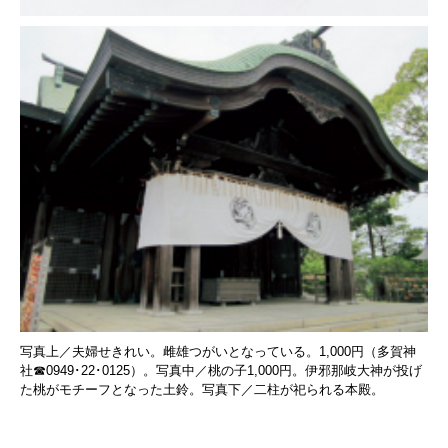
写真上／夫婦せきれい。雌雄つがいとなっている。1,000円（多賀神
社☎0949･22･0125）。写真中／桃の子1,000円。伊邪那岐大神が投げ
た桃がモチーフとなった土鈴。写真下／二柱が祀られる本殿。