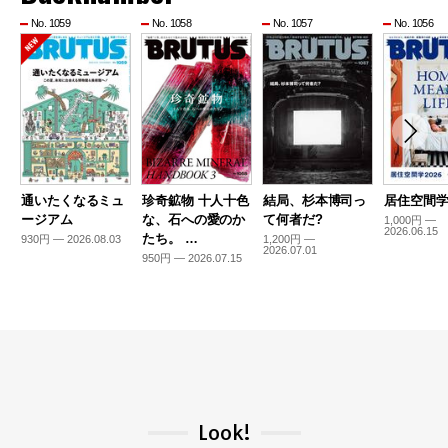
No. 1059
No. 1058
No. 1057
No. 1056
通いたくなるミュ
珍奇鉱物 十人十色
結局、杉本博司っ
居住空間学2
ージアム
な、石への愛のか
て何者だ?
1,000円 —
2026.06.15
たち。 …
930円 — 2026.08.03
1,200円 —
2026.07.01
950円 — 2026.07.15
Look!