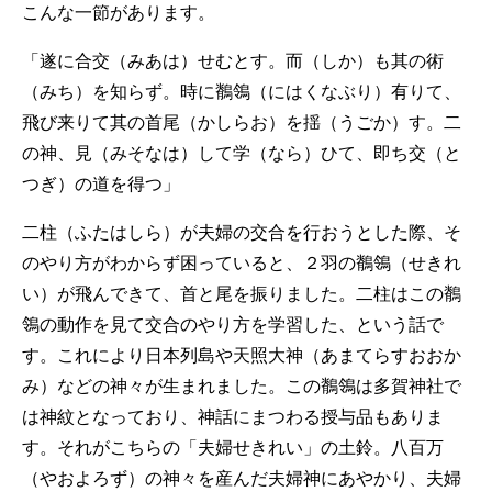
こんな一節があります。
「遂に合交（みあは）せむとす。而（しか）も其の術
（みち）を知らず。時に鶺鴒（にはくなぶり）有りて、
飛び来りて其の首尾（かしらお）を揺（うごか）す。二
の神、見（みそなは）して学（なら）ひて、即ち交（と
つぎ）の道を得つ」
二柱（ふたはしら）が夫婦の交合を行おうとした際、そ
のやり方がわからず困っていると、２羽の鶺鴒（せきれ
い）が飛んできて、首と尾を振りました。二柱はこの鶺
鴒の動作を見て交合のやり方を学習した、という話で
す。これにより日本列島や天照大神（あまてらすおおか
み）などの神々が生まれました。この鶺鴒は多賀神社で
は神紋となっており、神話にまつわる授与品もありま
す。それがこちらの「夫婦せきれい」の土鈴。八百万
（やおよろず）の神々を産んだ夫婦神にあやかり、夫婦