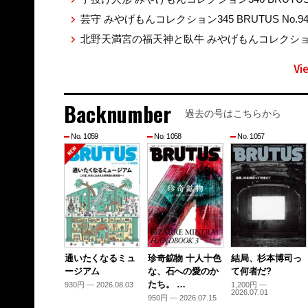
芸守 みやげもんコレクション345 BRUTUS No.9
北野天満宮の福天神と臥牛 みやげもんコレクション344
Vi
Backnumber
過去の号はこちらから
No. 1059
No. 1058
No. 1057
通いたくなるミュ
珍奇鉱物 十人十色
結局、杉本博司っ
ージアム
な、石への愛のか
て何者だ?
たち。 …
930円 — 2026.08.03
1,200円 —
2026.07.01
950円 — 2026.07.15