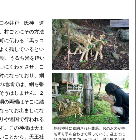
口や井戸、氏神、道
。村ごとにその方法
町に伝わる「馬ッコ
よく残しているとい
早朝。うるち米を砕い
口にくわえさせ、こ
対になっており、綱
の地域では、綱を張
そうはしません。２
綱の両端はそこに結
なってお出ましにな
りや遠国で行われる
す。この神様は天王
駒形神社に奉納された藁馬。おのおのが持
ち寄り手を合わせて帰っていく。昼までに
いことから、天王社
は境内は藁馬でいっぱいに。岩手県ではほ