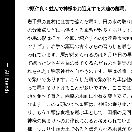
2頭仲良く並んで神様をお迎えする大迫の藁馬。
岩手県の農村には藁で編んだ馬を、田の水の取り
の分岐点などにお供えする風習が数多くあります
や馬の形は様々。今回ご紹介するのは花巻市大迫
ツナギ」。岩手の藁馬の古くからの習わしを最も
われています。馬が備えられるのは６月15日の
て練ったシトギを葛の葉でくるんだものを藁馬の
れを抱えて駒形神社へ向かうのです。馬は雄雌一
で繋いであります。こうした綱で繋がれた馬は他
って馬を吊り下げることが多いですが、ここでは
頭を並べて置き、両脇の地面に小枝を突き立て、
びます。この２頭のうち１頭は、神様の乗り物と
り、もう１頭は食糧を運ぶ馬として、田畑の見回
神様の集まりへのお伴役になると考えられていま
様、つまり牛頭天王であると伝えられる地域が多