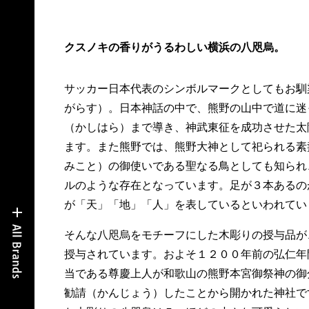
クスノキの香りがうるわしい横浜の八咫烏。
サッカー日本代表のシンボルマークとしてもお馴
がらす）。日本神話の中で、熊野の山中で道に迷
（かしはら）まで導き、神武東征を成功させた太
ます。また熊野では、熊野大神として祀られる素
みこと）の御使いである聖なる鳥としても知られ
ルのような存在となっています。足が３本あるの
が「天」「地」「人」を表しているといわれてい
そんな八咫烏をモチーフにした木彫りの授与品が
授与されています。およそ１２００年前の弘仁年
当である尊慶上人が和歌山の熊野本宮御祭神の御
勧請（かんじょう）したことから開かれた神社で