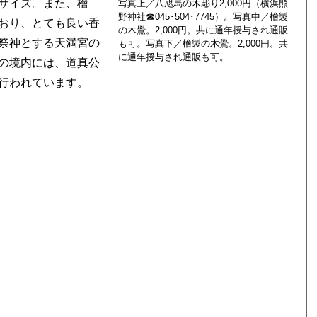
サイズ。また、檜
写真上／八咫烏の木彫り2,000円（横浜熊
野神社☎045･504･7745）。写真中／檜製
おり、とても良い香
の木鷽。2,000円。共に通年授与され通販
祭神とする天満宮の
も可。写真下／檜製の木鷽。2,000円。共
に通年授与され通販も可。
の境内には、道真公
行われています。