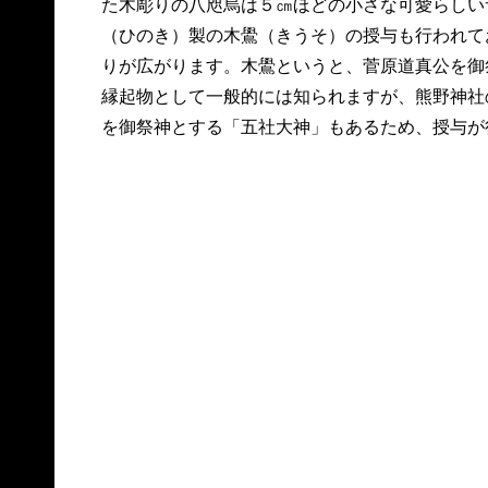
た木彫りの八咫烏は５㎝ほどの小さな可愛らしい
（ひのき）製の木鷽（きうそ）の授与も行われて
りが広がります。木鷽というと、菅原道真公を御
縁起物として一般的には知られますが、熊野神社
を御祭神とする「五社大神」もあるため、授与が