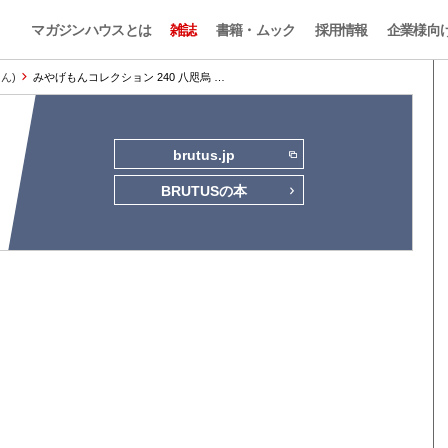
マガジンハウスとは
雑誌
書籍・ムック
採用情報
企業様向
もん)
みやげもんコレクション 240 八咫烏 …
brutus.jp
BRUTUSの本