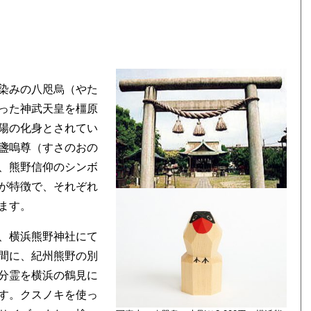
染みの八咫烏（やた
った神武天皇を橿原
陽の化身とされてい
盞嗚尊（すさのおの
、熊野信仰のシンボ
が特徴で、それぞれ
ます。
、横浜熊野神社にて
間に、紀州熊野の別
分霊を横浜の鶴見に
す。クスノキを使っ