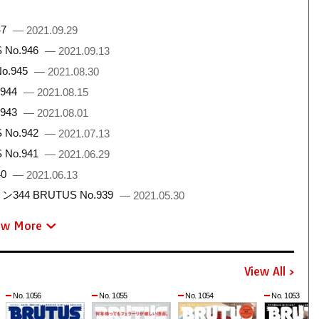
47
— 2021.09.29
No.946
— 2021.09.13
.945
— 2021.08.30
944
— 2021.08.15
943
— 2021.08.01
No.942
— 2021.07.13
No.941
— 2021.06.29
40
— 2021.06.13
 BRUTUS No.939
— 2021.05.30
ew More
View All
No. 1056
No. 1055
No. 1054
No. 1053